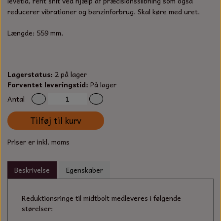
levetid, rent snit ved hjælp af præcisionsslibning som også
S-KROG
reducerer vibrationer og benzinforbrug. Skal køre med uret.
SMERGELLÆRRED
BATTERILADEAPPARAT
TECUMSEH
SORTIMENT
Længde: 559 mm.
KLINGSPOR
KNIVE OG TILBEHØR
OLIE TIL SMÅMOTORER & HAVEMASKINER
FORANKRING
GAVEKORT
ARBEJDSLYS
TÆNDRØR
Lagerstatus:
2 på lager
DYBEL
Forventet leveringstid:
På lager
STIKSAV KLINGER
MEJSLER
SPÆNDEBÅND
Antal
VÆRKTØJSSÆT
Tilføj til kurv
BENSINSLANGE OG FILTRE
Priser er inkl. moms
FEDTPRESSER
STARTSNOR OG TILBEHØR
Beskrivelse
Egenskaber
UNIVERSAL KABLER OG TILBEHØR
UNIVERSAL REMSKIVER OG STYRERULLER
Reduktionsringe til midtbolt medleveres i følgende
størelser: