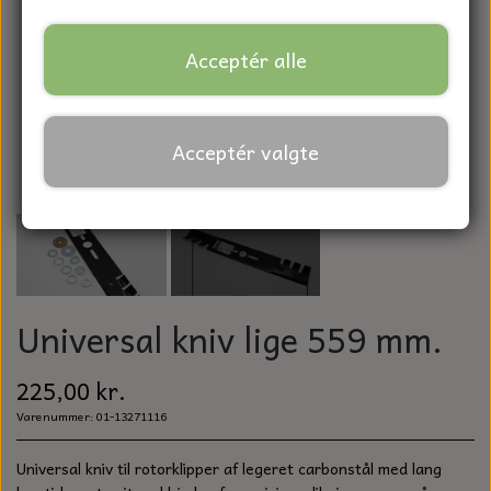
BATTERIER
REMME TIL LANDBRUGSMASKINER
FORBRUGSVARER
PLÆNEKLIPPERKNIVE
TAPER-LOCK
MASKINSKRUER UNBRAKO
BATTERIKABLER
Acceptér alle
KØLERSLANGE/BRÆNDSTOFSLANGE
KEMIPRODUKTER
MOSKNIV
VÆRKTØJ
SPÆNDEBÅND
MASKINSKRUER KÆRV
GENERATOR
TRÆKBOLTE OG SPLITTER
DIAMANT SKIVER
RING / GAFFEL NØGLER
RESERVEDELE TIL HAVETRAKTOR & PLÆNEKLIPPER
Acceptér valgte
SPLITTER
KONTAKT
BRÆDDEBOLTE
KONTROLLAMPER
REFLEKSER
SLIBESVAMP
TANGSÆT
BUSKRYDDER & TRIMMER
KONTAKT
HJUL
FRANSKESKRUER
KUNDE LOGIN
STARTRELÆ
FILTRE
SLIBEVIFTE
SAV
ROBOT PLÆNEKLIPPER
FORTRYDELSE OG REKLAMATION
RULLEKÆDER OG TILBEHØR
ANSATSSKRUER
PÆRER
STÅLBØRSTER
HAMMER
BRIGGS & STRATTON
KILE
Universal kniv lige 559 mm.
BETONSKRUER
TÆNDRØR
SKÆRE - SLIBESKIVER
SKIFTENØGLE
HONDA
SMØRENIPLER
UBØJLER / DRAGEBÅND
225,00 kr.
RESERVEDELE TIL GENERATOR
HÅNDRENS OG PAPIR
Varenummer: 01-13271116
BITS
KAWASAKI
ØJEBOLTE
RESERVEDELE TIL STARTERE
Universal kniv til rotorklipper af legeret carbonstål med lang
SANDPAPIR
SKRUETRÆKKER
LONCIN