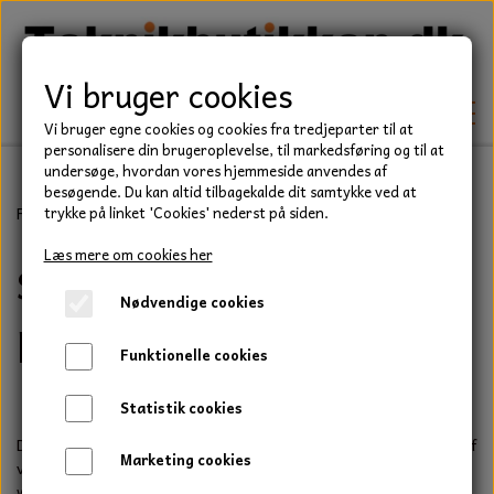
Vi bruger cookies
Vi bruger egne cookies og cookies fra tredjeparter til at
personalisere din brugeroplevelse, til markedsføring og til at
undersøge, hvordan vores hjemmeside anvendes af
besøgende. Du kan altid tilbagekalde dit samtykke ved at
TEKNIK
Forside
Salgs- og leveringsbetingelser
trykke på linket 'Cookies' nederst på siden.
KILEREMME
Læs mere om cookies her
Salgs- og
BEFÆSTELSE
Nødvendige cookies
LEJER
BOLTE
leveringsbetingelser
ELDELE
Funktionelle cookies
PAKDÅSER
GEVINDSTÆNGER
STARTERE
HAVE/PARK
Statistik cookies
LÅSERINGE
MØTRIKKER
STRIPS / KABELBINDER
Disse salgs- og leveringsbetingelser finder anvendelse på køb af
UNIVERSALE REMME TIL PLÆNEKLIPPER OG
TRAKTOR/ENTREPRENØR
Marketing cookies
varer på www.teknikbutikken.dk
HAVETRAKTOR
KILEREMSKIVER
SKIVER
www.teknikbutikken.dk ejes af Brdr. Høgh, CVR-nr. 25611055,