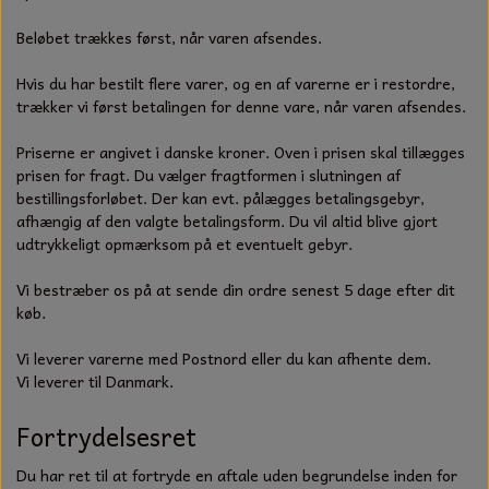
S-KROG
SMERGELLÆRRED
Beløbet trækkes først, når varen afsendes.
BATTERILADEAPPARAT
TECUMSEH
SORTIMENT
Hvis du har bestilt flere varer, og en af varerne er i restordre,
KLINGSPOR
KNIVE OG TILBEHØR
OLIE TIL SMÅMOTORER & HAVEMASKINER
trækker vi først betalingen for denne vare, når varen afsendes.
FORANKRING
GAVEKORT
Priserne er angivet i danske kroner. Oven i prisen skal tillægges
ARBEJDSLYS
TÆNDRØR
DYBEL
prisen for fragt. Du vælger fragtformen i slutningen af
bestillingsforløbet. Der kan evt. pålægges betalingsgebyr,
STIKSAV KLINGER
MEJSLER
SPÆNDEBÅND
afhængig af den valgte betalingsform. Du vil altid blive gjort
udtrykkeligt opmærksom på et eventuelt gebyr.
VÆRKTØJSSÆT
BENSINSLANGE OG FILTRE
Vi bestræber os på at sende din ordre senest 5 dage efter dit
køb.
FEDTPRESSER
STARTSNOR OG TILBEHØR
Vi leverer varerne med Postnord eller du kan afhente dem.
UNIVERSAL KABLER OG TILBEHØR
Vi leverer til Danmark.
Fortrydelsesret
UNIVERSAL REMSKIVER OG STYRERULLER
Du har ret til at fortryde en aftale uden begrundelse inden for