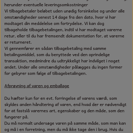
herunder eventuelle leveringsomkostninger
Vi tilbagebetaler beløbet uden unødig forsinkelse og under alle
omstændigheder senest 14 dage fra den dato, hvor vi har
modtaget din meddelelse om fortrydelse. Vi kan dog
tilbageholde tilbagebetalingen, indtil vi har modtaget varerne
retur, eller til du har fremsendt dokumentation for, at varerne
er returneret.
Vi gennemfører en sådan tilbagebetaling med samme
betalingsmiddel, som du benyttede ved den oprindelige
transaktion, medmindre du udtrykkeligt har indvilget i noget
andet. Under alle omstændigheder pålægges du ingen former
for gebyrer som følge af tilbagebetalingen.
Afprøvning af varen og emballage
Du hæfter kun for en evt. forringelse af varens værdi, som
skyldes anden håndtering af varen, end hvad der er nødvendigt
for at fastslå varernes art, egenskaber og den måde, som den
fungerer på.
Du må normalt undersøge varen på samme måde, som man kan
og må i en forretning, men du må ikke tage den i brug. Hvis du