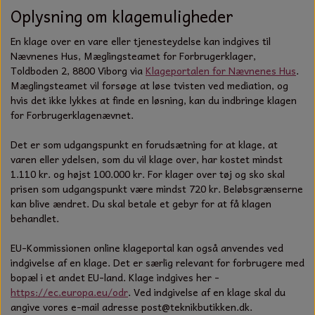
Oplysning om klagemuligheder
En klage over en vare eller tjenesteydelse kan indgives til
Nævnenes Hus, Mæglingsteamet for Forbrugerklager,
Toldboden 2, 8800 Viborg via
Klageportalen for Nævnenes Hus
.
Mæglingsteamet vil forsøge at løse tvisten ved mediation, og
hvis det ikke lykkes at finde en løsning, kan du indbringe klagen
for Forbrugerklagenævnet.
Det er som udgangspunkt en forudsætning for at klage, at
varen eller ydelsen, som du vil klage over, har kostet mindst
1.110 kr. og højst 100.000 kr. For klager over tøj og sko skal
prisen som udgangspunkt være mindst 720 kr. Beløbsgrænserne
kan blive ændret. Du skal betale et gebyr for at få klagen
behandlet.
EU-Kommissionen online klageportal kan også anvendes ved
indgivelse af en klage. Det er særlig relevant for forbrugere med
bopæl i et andet EU-land. Klage indgives her -
https://ec.europa.eu/odr
. Ved indgivelse af en klage skal du
angive vores e-mail adresse post@teknikbutikken.dk.