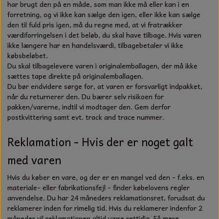
har brugt den på en måde, som man ikke må eller kan i en
forretning, og vi ikke kan sælge den igen, eller ikke kan sælge
den til fuld pris igen, må du regne med, at vi fratrækker
værdiforringelsen i det beløb, du skal have tilbage. Hvis varen
ikke længere har en handelsværdi, tilbagebetaler vi ikke
købsbeløbet.
Du skal tilbagelevere varen i originalemballagen, der må ikke
sættes tape direkte på originalemballagen.
Du bør endvidere sørge for, at varen er forsvarligt indpakket,
når du returnerer den. Du bærer selv risikoen for
pakken/varerne, indtil vi modtager den. Gem derfor
postkvittering samt evt. track and trace nummer.
Reklamation - Hvis der er noget galt
med varen
Hvis du køber en vare, og der er en mangel ved den - f.eks. en
materiale- eller fabrikationsfejl - finder købelovens regler
anvendelse. Du har 24 måneders reklamationsret, forudsat du
reklamerer inden for rimelig tid. Hvis du reklamerer indenfor 2
måneder vil reklamationen altid være rettidig. Få mere