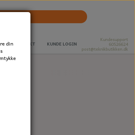
Kundesupport
re din
J
KONTAKT
KUNDE LOGIN
60526624
post@teknikbutikken.dk
es
amtykke