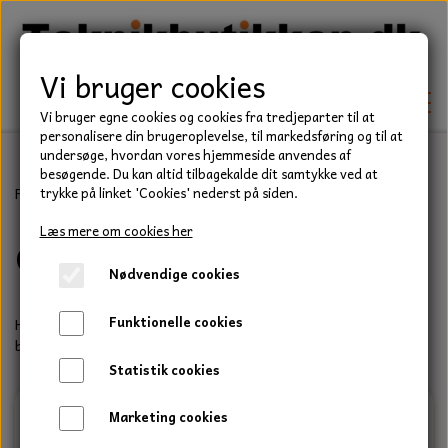
Vi bruger cookies
Vi bruger egne cookies og cookies fra tredjeparter til at
personalisere din brugeroplevelse, til markedsføring og til at
undersøge, hvordan vores hjemmeside anvendes af
besøgende. Du kan altid tilbagekalde dit samtykke ved at
TEKNIK
Forside
Forbrugsvarer
Gavekort
trykke på linket 'Cookies' nederst på siden.
KILEREMME
Læs mere om cookies her
Gavekort
BEFÆSTELSE
Nødvendige cookies
LEJER
BOLTE
ELDELE
Funktionelle cookies
Her kan du købe et gavekort til en du elsker og give dem, den
PAKDÅSER
GEVINDSTÆNGER
bedste gave.
STARTERE
HAVE/PARK
Statistik cookies
LÅSERINGE
MØTRIKKER
STRIPS / KABELBINDER
UNIVERSALE REMME TIL PLÆNEKLIPPER OG
TRAKTOR/ENTREPRENØR
Marketing cookies
HAVETRAKTOR
KILEREMSKIVER
SKIVER