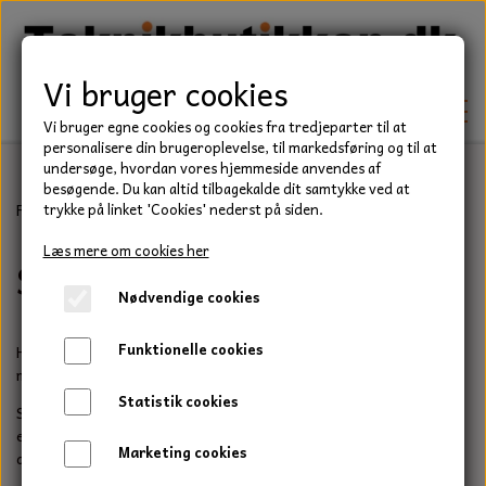
Vi bruger cookies
Vi bruger egne cookies og cookies fra tredjeparter til at
personalisere din brugeroplevelse, til markedsføring og til at
undersøge, hvordan vores hjemmeside anvendes af
besøgende. Du kan altid tilbagekalde dit samtykke ved at
TEKNIK
Forside
Befæstelse
Skiver
trykke på linket 'Cookies' nederst på siden.
KILEREMME
Læs mere om cookies her
Skiver
BEFÆSTELSE
Nødvendige cookies
LEJER
BOLTE
ELDELE
Funktionelle cookies
Her på denne side kan se vores store udvalg af skiver, vi har
PAKDÅSER
GEVINDSTÆNGER
mange forskellige skiver i forskellige materialler.
STARTERE
HAVE/PARK
Statistik cookies
Skulle lige den skive du skal bruge ikke være her, så kontakt os
LÅSERINGE
MØTRIKKER
STRIPS / KABELBINDER
endelig så vil vi meget gerne forsøge at hjælpe dig med at finde
UNIVERSALE REMME TIL PLÆNEKLIPPER OG
TRAKTOR/ENTREPRENØR
Marketing cookies
den du skal bruge.
HAVETRAKTOR
KILEREMSKIVER
SKIVER