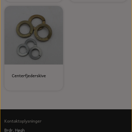
KÆDER TIL MOTORSAV
Centerfjederskive
Kontaktoplysninger
Brdr. Høgh