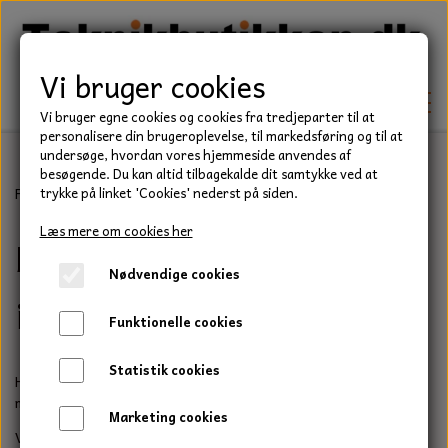
Vi bruger cookies
Vi bruger egne cookies og cookies fra tredjeparter til at
personalisere din brugeroplevelse, til markedsføring og til at
undersøge, hvordan vores hjemmeside anvendes af
besøgende. Du kan altid tilbagekalde dit samtykke ved at
TEKNIK
Forside
Befæstelse
Maskinskruer med indvendig 6-kant
trykke på linket 'Cookies' nederst på siden.
KILEREMME
Læs mere om cookies her
Maskinskruer med
BEFÆSTELSE
Nødvendige cookies
LEJER
BOLTE
indvendig 6-kant
ELDELE
Funktionelle cookies
PAKDÅSER
GEVINDSTÆNGER
STARTERE
HAVE/PARK
Statistik cookies
Her på siden kan du finde vores udvalg af maskinskruer / bolte
LÅSERINGE
MØTRIKKER
STRIPS / KABELBINDER
med indvendig 6-kant, unbrako.
UNIVERSALE REMME TIL PLÆNEKLIPPER OG
TRAKTOR/ENTREPRENØR
Marketing cookies
HAVETRAKTOR
KILEREMSKIVER
Vi lagerfører forskellige typer
SKIVER