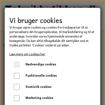
Vi bruger cookies
Vi bruger egne cookies og cookies fra tredjeparter til at
personalisere din brugeroplevelse, til markedsføring og til at
undersøge, hvordan vores hjemmeside anvendes af
besøgende. Du kan altid tilbagekalde dit samtykke ved at
TEKNIK
Forside
Traktor/Entreprenør
Trækbolte og splitter
Trækbolt,
trykke på linket 'Cookies' nederst på siden.
KILEREMME
Læs mere om cookies her
BEFÆSTELSE
Nødvendige cookies
LEJER
BOLTE
ELDELE
Funktionelle cookies
PAKDÅSER
GEVINDSTÆNGER
STARTERE
HAVE/PARK
Statistik cookies
LÅSERINGE
MØTRIKKER
STRIPS / KABELBINDER
UNIVERSALE REMME TIL PLÆNEKLIPPER OG
TRAKTOR/ENTREPRENØR
Marketing cookies
HAVETRAKTOR
KILEREMSKIVER
SKIVER