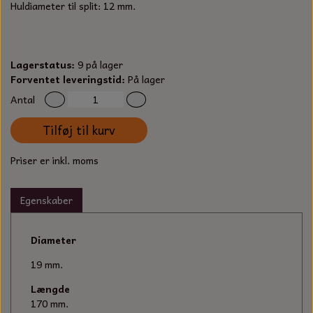
S-KROG
Huldiameter til split: 12 mm.
SMERGELLÆRRED
BATTERILADEAPPARAT
TECUMSEH
SORTIMENT
KLINGSPOR
KNIVE OG TILBEHØR
OLIE TIL SMÅMOTORER & HAVEMASKINER
Lagerstatus:
9 på lager
FORANKRING
Forventet leveringstid:
På lager
GAVEKORT
ARBEJDSLYS
Antal
TÆNDRØR
DYBEL
STIKSAV KLINGER
Tilføj til kurv
MEJSLER
SPÆNDEBÅND
Priser er inkl. moms
VÆRKTØJSSÆT
BENSINSLANGE OG FILTRE
Egenskaber
FEDTPRESSER
STARTSNOR OG TILBEHØR
Diameter
UNIVERSAL KABLER OG TILBEHØR
19 mm.
UNIVERSAL REMSKIVER OG STYRERULLER
Længde
170 mm.