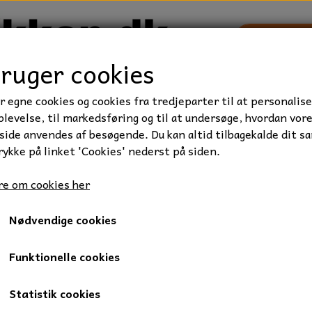
bruger cookies
r egne cookies og cookies fra tredjeparter til at personalise
TRAKTOR/ENTREPRENØR
FORBRUGSVARER
VÆRKTØ
levelse, til markedsføring og til at undersøge, hvordan vor
ide anvendes af besøgende. Du kan altid tilbagekalde dit s
rykke på linket 'Cookies' nederst på siden.
PR5ES
e om cookies her
Tændrør, NGK BPR5ES
Nødvendige cookies
45,00 kr.
Varenummer: A-15270139
Funktionelle cookies
Tændrør, NGK
BPR5ES
Statistik cookies
Gevind:
M14