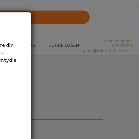
Kundesupport
re din
J
KONTAKT
KUNDE LOGIN
60526624
post@teknikbutikken.dk
es
amtykke