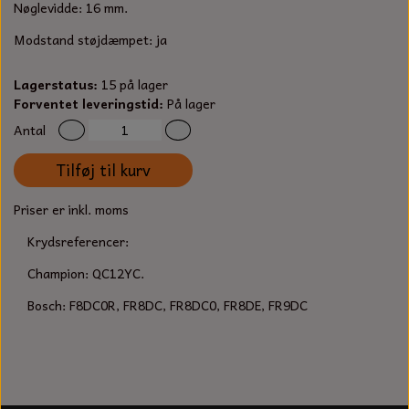
S-KROG
Nøglevidde: 16 mm.
SMERGELLÆRRED
BATTERILADEAPPARAT
TECUMSEH
Modstand støjdæmpet:
ja
SORTIMENT
KLINGSPOR
KNIVE OG TILBEHØR
OLIE TIL SMÅMOTORER & HAVEMASKINER
Lagerstatus:
15 på lager
FORANKRING
Forventet leveringstid:
På lager
GAVEKORT
ARBEJDSLYS
Antal
TÆNDRØR
DYBEL
STIKSAV KLINGER
Tilføj til kurv
MEJSLER
SPÆNDEBÅND
Priser er inkl. moms
VÆRKTØJSSÆT
BENSINSLANGE OG FILTRE
Krydsreferencer:
FEDTPRESSER
STARTSNOR OG TILBEHØR
Champion:
QC12YC
.
Bosch:
F8DC0R, FR8DC, FR8DC0, FR8DE, FR9DC
UNIVERSAL KABLER OG TILBEHØR
UNIVERSAL REMSKIVER OG STYRERULLER