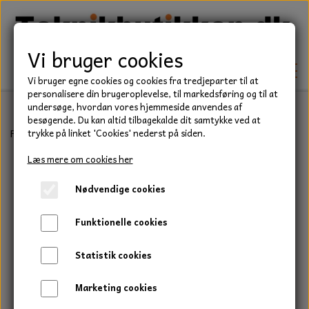
Vi bruger cookies
Vi bruger egne cookies og cookies fra tredjeparter til at
personalisere din brugeroplevelse, til markedsføring og til at
undersøge, hvordan vores hjemmeside anvendes af
besøgende. Du kan altid tilbagekalde dit samtykke ved at
TEKNIK
Forside
Have/Park
Tændrør
Tændrør, NGK BKR5ES
trykke på linket 'Cookies' nederst på siden.
KILEREMME
Læs mere om cookies her
BEFÆSTELSE
Nødvendige cookies
LEJER
BOLTE
ELDELE
Funktionelle cookies
PAKDÅSER
GEVINDSTÆNGER
STARTERE
HAVE/PARK
Statistik cookies
LÅSERINGE
MØTRIKKER
STRIPS / KABELBINDER
UNIVERSALE REMME TIL PLÆNEKLIPPER OG
TRAKTOR/ENTREPRENØR
Marketing cookies
HAVETRAKTOR
KILEREMSKIVER
SKIVER