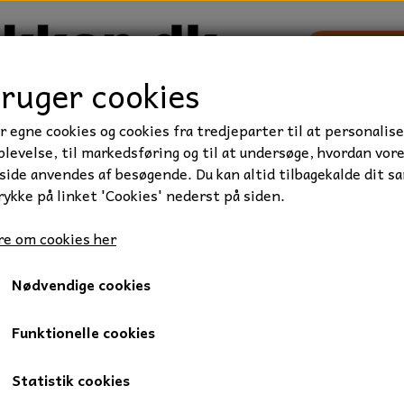
bruger cookies
r egne cookies og cookies fra tredjeparter til at personalise
TRAKTOR/ENTREPRENØR
FORBRUGSVARER
VÆRKTØ
levelse, til markedsføring og til at undersøge, hvordan vor
ide anvendes af besøgende. Du kan altid tilbagekalde dit s
rykke på linket 'Cookies' nederst på siden.
onda - GX120, GX140, GX160
e om cookies her
Starter til Honda - GX120,
Nødvendige cookies
995,00 kr.
Varenummer: 02-113671
Funktionelle cookies
12 V starter med 17 tænder og drev af stål, som passer til Ho
Statistik cookies
Specifikationer: