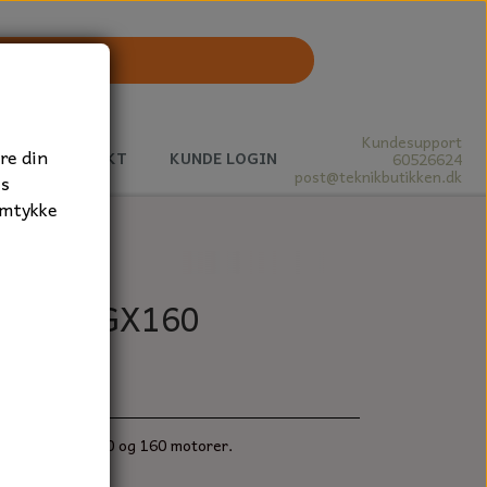
Kundesupport
re din
J
KONTAKT
KUNDE LOGIN
60526624
post@teknikbutikken.dk
es
amtykke
 GX140, GX160
ndas GX 120, 140 og 160 motorer.