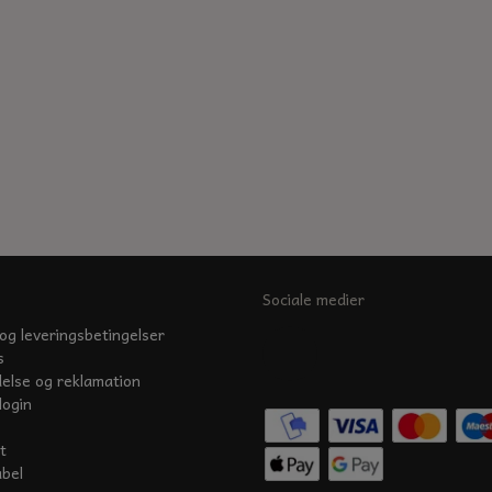
Sociale medier
og leveringsbetingelser
s
delse og reklamation
login
t
abel