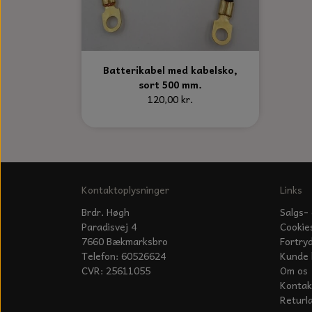
Batterikabel med kabelsko,
sort 500 mm.
120,00 kr.
Kontaktoplysninger
Links
Brdr. Høgh
Salgs- 
Paradisvej 4
Cookie
7660 Bækmarksbro
Fortry
Telefon: 60526624
Kunde 
CVR: 25611055
Om os
Kontak
Returl