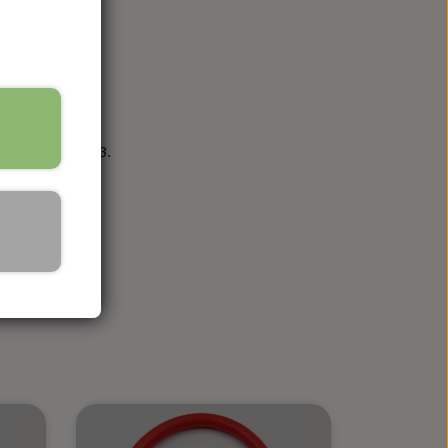
23,
31210ZE1013.