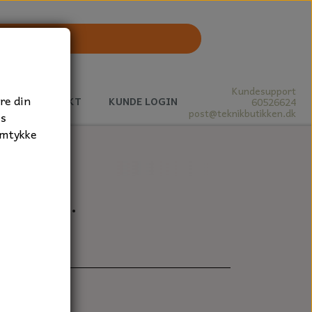
Kundesupport
re din
J
KONTAKT
KUNDE LOGIN
60526624
post@teknikbutikken.dk
es
amtykke
, 1 stk.