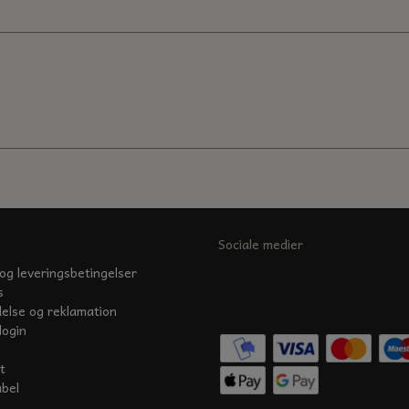
Sociale medier
og leveringsbetingelser
s
delse og reklamation
login
t
abel