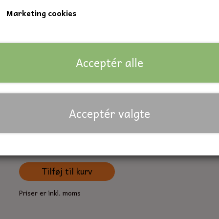
Marketing cookies
Stålbolt, 8 x 45 mm., elgalvaniseret.
Gevindlængde: fuldgevind
Kvalitet 8.8
Acceptér alle
Nøglevidde: 13 mm.
DIN: Norm 933
Acceptér valgte
Lagerstatus:
153 på lager
Forventet leveringstid:
På lager
Antal
Tilføj til kurv
Priser er inkl. moms