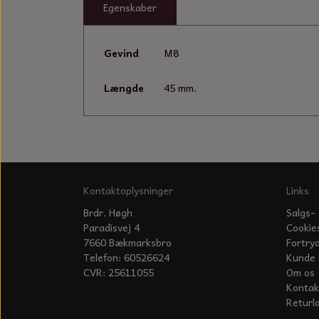
Egenskaber
Gevind
M8
Længde
45 mm.
Kontaktoplysninger
Links
Brdr. Høgh
Salgs- 
Paradisvej 4
Cookie
7660 Bækmarksbro
Fortry
Telefon: 60526624
Kunde 
CVR: 25611055
Om os
Kontak
Returl