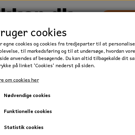
bruger cookies
r egne cookies og cookies fra tredjeparter til at personalise
TRAKTOR/ENTREPRENØR
FORBRUGSVARER
VÆRKTØ
levelse, til markedsføring og til at undersøge, hvordan vor
ide anvendes af besøgende. Du kan altid tilbagekalde dit s
rykke på linket 'Cookies' nederst på siden.
iseret, Kvalitet 8.8
Stålsætbolt, M8x45 mm., FZB, 1 stk.
e om cookies her
Stålsætbolt, M8x45 mm., FZB
Nødvendige cookies
2,50 kr.
Varenummer: 009-8X45
Funktionelle cookies
Mængderabat
Statistik cookies
Ved køb af 25: 1,50 kr.