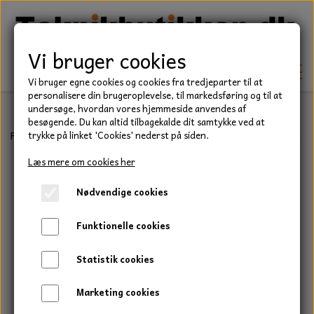
Vi bruger cookies
Vi bruger egne cookies og cookies fra tredjeparter til at
personalisere din brugeroplevelse, til markedsføring og til at
undersøge, hvordan vores hjemmeside anvendes af
besøgende. Du kan altid tilbagekalde dit samtykke ved at
TEKNIK
Forside
Befæstelse
Bolte
Stålsætbolt, Elgalvaniseret, Kvalitet
trykke på linket 'Cookies' nederst på siden.
KILEREMME
Læs mere om cookies her
BEFÆSTELSE
Nødvendige cookies
LEJER
BOLTE
ELDELE
Funktionelle cookies
PAKDÅSER
GEVINDSTÆNGER
STARTERE
HAVE/PARK
Statistik cookies
LÅSERINGE
MØTRIKKER
STRIPS / KABELBINDER
UNIVERSALE REMME TIL PLÆNEKLIPPER OG
TRAKTOR/ENTREPRENØR
Marketing cookies
HAVETRAKTOR
KILEREMSKIVER
SKIVER