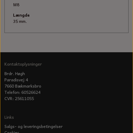
KÆDER TIL MOTORSAV
M8
Længde
35 mm.
Kontaktoplysninger
Brdr. Høgh
Paradisvej 4
7660 Bækmarksbro
Telefon: 60526624
CVR: 25611055
Links
Salgs- og leveringsbetingelser
Cookies