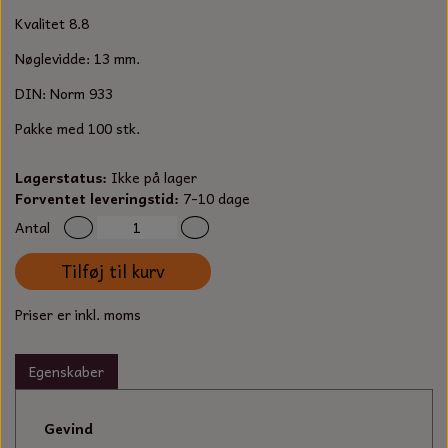
S-KROG
Kvalitet 8.8
SMERGELLÆRRED
BATTERILADEAPPARAT
TECUMSEH
SORTIMENT
Nøglevidde: 13 mm.
KLINGSPOR
KNIVE OG TILBEHØR
OLIE TIL SMÅMOTORER & HAVEMASKINER
DIN: Norm 933
FORANKRING
Pakke med 100 stk.
GAVEKORT
ARBEJDSLYS
TÆNDRØR
DYBEL
Lagerstatus:
Ikke på lager
STIKSAV KLINGER
MEJSLER
SPÆNDEBÅND
Forventet leveringstid:
7-10 dage
Antal
VÆRKTØJSSÆT
BENSINSLANGE OG FILTRE
Tilføj til kurv
FEDTPRESSER
STARTSNOR OG TILBEHØR
Priser er inkl. moms
UNIVERSAL KABLER OG TILBEHØR
Egenskaber
UNIVERSAL REMSKIVER OG STYRERULLER
Gevind