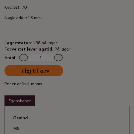
S-KROG
Kvalitet: 70
SMERGELLÆRRED
BATTERILADEAPPARAT
TECUMSEH
SORTIMENT
Nøglevidde: 13 mm.
KLINGSPOR
KNIVE OG TILBEHØR
OLIE TIL SMÅMOTORER & HAVEMASKINER
FORANKRING
GAVEKORT
ARBEJDSLYS
Lagerstatus:
198 på lager
TÆNDRØR
DYBEL
Forventet leveringstid:
På lager
STIKSAV KLINGER
MEJSLER
Antal
SPÆNDEBÅND
Tilføj til kurv
VÆRKTØJSSÆT
BENSINSLANGE OG FILTRE
Priser er inkl. moms
FEDTPRESSER
STARTSNOR OG TILBEHØR
Egenskaber
UNIVERSAL KABLER OG TILBEHØR
Gevind
UNIVERSAL REMSKIVER OG STYRERULLER
M8