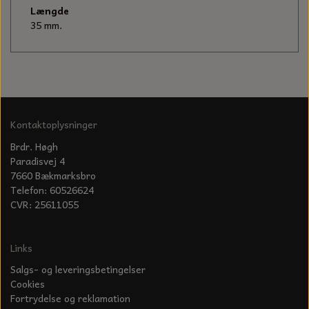
KÆDER TIL MOTORSAV
Længde
35 mm.
Kontaktoplysninger
Brdr. Høgh
Paradisvej 4
7660 Bækmarksbro
Telefon: 60526624
CVR: 25611055
Links
Salgs- og leveringsbetingelser
Cookies
Fortrydelse og reklamation