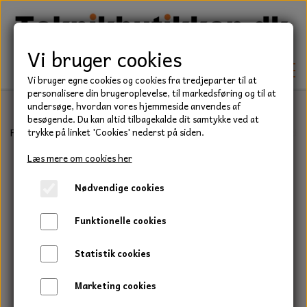
Vi bruger cookies
Vi bruger egne cookies og cookies fra tredjeparter til at
personalisere din brugeroplevelse, til markedsføring og til at
undersøge, hvordan vores hjemmeside anvendes af
besøgende. Du kan altid tilbagekalde dit samtykke ved at
TEKNIK
Forside
Befæstelse
Bolte
Stålsætbolt, Rustfri, A2
Stålsætbol
trykke på linket 'Cookies' nederst på siden.
KILEREMME
Læs mere om cookies her
BEFÆSTELSE
Nødvendige cookies
LEJER
BOLTE
ELDELE
Funktionelle cookies
PAKDÅSER
GEVINDSTÆNGER
STARTERE
HAVE/PARK
Statistik cookies
LÅSERINGE
MØTRIKKER
STRIPS / KABELBINDER
UNIVERSALE REMME TIL PLÆNEKLIPPER OG
TRAKTOR/ENTREPRENØR
Marketing cookies
HAVETRAKTOR
KILEREMSKIVER
SKIVER