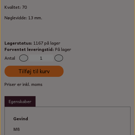
S-KROG
Kvalitet: 70
SMERGELLÆRRED
BATTERILADEAPPARAT
TECUMSEH
SORTIMENT
Nøglevidde: 13 mm.
KLINGSPOR
KNIVE OG TILBEHØR
OLIE TIL SMÅMOTORER & HAVEMASKINER
FORANKRING
GAVEKORT
ARBEJDSLYS
Lagerstatus:
1167 på lager
TÆNDRØR
DYBEL
Forventet leveringstid:
På lager
STIKSAV KLINGER
MEJSLER
Antal
SPÆNDEBÅND
Tilføj til kurv
VÆRKTØJSSÆT
BENSINSLANGE OG FILTRE
Priser er inkl. moms
FEDTPRESSER
STARTSNOR OG TILBEHØR
Egenskaber
UNIVERSAL KABLER OG TILBEHØR
Gevind
UNIVERSAL REMSKIVER OG STYRERULLER
M8