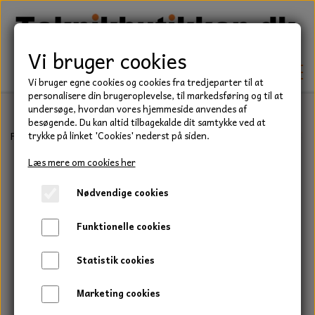
Vi bruger cookies
Vi bruger egne cookies og cookies fra tredjeparter til at
personalisere din brugeroplevelse, til markedsføring og til at
undersøge, hvordan vores hjemmeside anvendes af
besøgende. Du kan altid tilbagekalde dit samtykke ved at
TEKNIK
Forside
Befæstelse
Bolte
Stålsætbolt, Rustfri / Syrefast A4
trykke på linket 'Cookies' nederst på siden.
KILEREMME
Læs mere om cookies her
BEFÆSTELSE
Nødvendige cookies
LEJER
BOLTE
ELDELE
Funktionelle cookies
PAKDÅSER
GEVINDSTÆNGER
STARTERE
HAVE/PARK
Statistik cookies
LÅSERINGE
MØTRIKKER
STRIPS / KABELBINDER
UNIVERSALE REMME TIL PLÆNEKLIPPER OG
TRAKTOR/ENTREPRENØR
Marketing cookies
HAVETRAKTOR
KILEREMSKIVER
SKIVER