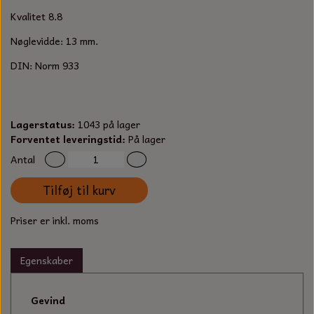
S-KROG
Kvalitet 8.8
SMERGELLÆRRED
BATTERILADEAPPARAT
TECUMSEH
SORTIMENT
Nøglevidde: 13 mm.
KLINGSPOR
KNIVE OG TILBEHØR
OLIE TIL SMÅMOTORER & HAVEMASKINER
DIN: Norm 933
FORANKRING
GAVEKORT
ARBEJDSLYS
TÆNDRØR
DYBEL
Lagerstatus:
1043 på lager
STIKSAV KLINGER
MEJSLER
SPÆNDEBÅND
Forventet leveringstid:
På lager
Antal
VÆRKTØJSSÆT
BENSINSLANGE OG FILTRE
Tilføj til kurv
FEDTPRESSER
STARTSNOR OG TILBEHØR
Priser er inkl. moms
UNIVERSAL KABLER OG TILBEHØR
Egenskaber
UNIVERSAL REMSKIVER OG STYRERULLER
Gevind