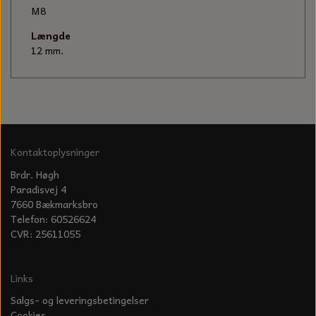
KÆDER TIL MOTORSAV
M8
Længde
12 mm.
Kontaktoplysninger
Brdr. Høgh
Paradisvej 4
7660 Bækmarksbro
Telefon: 60526624
CVR: 25611055
Links
Salgs- og leveringsbetingelser
Cookies