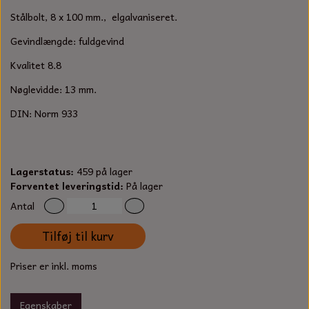
S-KROG
Stålbolt, 8 x 100 mm., elgalvaniseret.
SMERGELLÆRRED
BATTERILADEAPPARAT
TECUMSEH
SORTIMENT
Gevindlængde: fuldgevind
KLINGSPOR
KNIVE OG TILBEHØR
OLIE TIL SMÅMOTORER & HAVEMASKINER
Kvalitet 8.8
FORANKRING
Nøglevidde: 13 mm.
GAVEKORT
ARBEJDSLYS
TÆNDRØR
DYBEL
DIN: Norm 933
STIKSAV KLINGER
MEJSLER
SPÆNDEBÅND
VÆRKTØJSSÆT
BENSINSLANGE OG FILTRE
Lagerstatus:
459 på lager
Forventet leveringstid:
På lager
FEDTPRESSER
STARTSNOR OG TILBEHØR
Antal
Tilføj til kurv
UNIVERSAL KABLER OG TILBEHØR
Priser er inkl. moms
UNIVERSAL REMSKIVER OG STYRERULLER
Egenskaber