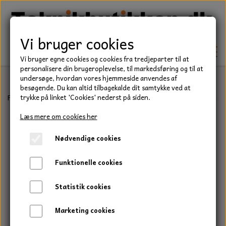
Vi bruger cookies
Vi bruger egne cookies og cookies fra tredjeparter til at
personalisere din brugeroplevelse, til markedsføring og til at
undersøge, hvordan vores hjemmeside anvendes af
besøgende. Du kan altid tilbagekalde dit samtykke ved at
TEKNIK
Forside
Befæstelse
Bolte
Stålsætbolt, Elgalvaniseret, Kvalitet
trykke på linket 'Cookies' nederst på siden.
KILEREMME
Læs mere om cookies her
BEFÆSTELSE
Nødvendige cookies
LEJER
BOLTE
ELDELE
Funktionelle cookies
PAKDÅSER
GEVINDSTÆNGER
STARTERE
HAVE/PARK
Statistik cookies
LÅSERINGE
MØTRIKKER
STRIPS / KABELBINDER
UNIVERSALE REMME TIL PLÆNEKLIPPER OG
TRAKTOR/ENTREPRENØR
Marketing cookies
HAVETRAKTOR
KILEREMSKIVER
SKIVER