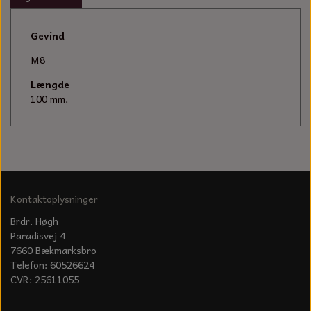
KÆDER TIL MOTORSAV
Gevind
M8
Længde
100 mm.
Kontaktoplysninger
Brdr. Høgh
Paradisvej 4
7660 Bækmarksbro
Telefon: 60526624
CVR: 25611055