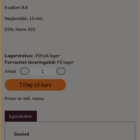
S-KROG
Kvalitet 8.8
SMERGELLÆRRED
BATTERILADEAPPARAT
TECUMSEH
SORTIMENT
Nøglevidde: 10 mm.
KLINGSPOR
KNIVE OG TILBEHØR
OLIE TIL SMÅMOTORER & HAVEMASKINER
DIN: Norm 933
FORANKRING
GAVEKORT
ARBEJDSLYS
TÆNDRØR
DYBEL
Lagerstatus:
359 på lager
STIKSAV KLINGER
MEJSLER
SPÆNDEBÅND
Forventet leveringstid:
På lager
Antal
VÆRKTØJSSÆT
BENSINSLANGE OG FILTRE
Tilføj til kurv
FEDTPRESSER
STARTSNOR OG TILBEHØR
Priser er inkl. moms
UNIVERSAL KABLER OG TILBEHØR
Egenskaber
UNIVERSAL REMSKIVER OG STYRERULLER
Gevind