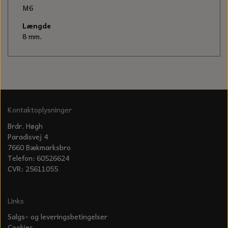
KÆDER TIL MOTORSAV
M6
Længde
8 mm.
Kontaktoplysninger
Brdr. Høgh
Paradisvej 4
7660 Bækmarksbro
Telefon: 60526624
CVR: 25611055
Links
Salgs- og leveringsbetingelser
Cookies