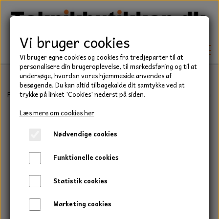
Vi bruger cookies
Vi bruger egne cookies og cookies fra tredjeparter til at
personalisere din brugeroplevelse, til markedsføring og til at
undersøge, hvordan vores hjemmeside anvendes af
besøgende. Du kan altid tilbagekalde dit samtykke ved at
TEKNIK
Forside
Befæstelse
Bolte
Stålsætbolt, Elgalvaniseret, Kvalitet
trykke på linket 'Cookies' nederst på siden.
KILEREMME
Læs mere om cookies her
BEFÆSTELSE
Nødvendige cookies
LEJER
BOLTE
ELDELE
Funktionelle cookies
PAKDÅSER
GEVINDSTÆNGER
STARTERE
HAVE/PARK
Statistik cookies
LÅSERINGE
MØTRIKKER
STRIPS / KABELBINDER
UNIVERSALE REMME TIL PLÆNEKLIPPER OG
TRAKTOR/ENTREPRENØR
Marketing cookies
HAVETRAKTOR
KILEREMSKIVER
SKIVER