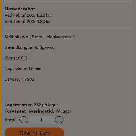
S-KROG
Mængderabat
SMERGELLÆRRED
BATTERILADEAPPARAT
TECUMSEH
Ved køb af 100: 1,20 kr.
SORTIMENT
Ved køb af 200: 0,80 kr.
KLINGSPOR
KNIVE OG TILBEHØR
OLIE TIL SMÅMOTORER & HAVEMASKINER
FORANKRING
Stålbolt, 6 x 45 mm., elgalvaniseret.
GAVEKORT
ARBEJDSLYS
TÆNDRØR
Gevindlængde: fuldgevind
DYBEL
STIKSAV KLINGER
Kvalitet 8.8
MEJSLER
SPÆNDEBÅND
Nøglevidde: 10 mm.
VÆRKTØJSSÆT
BENSINSLANGE OG FILTRE
DIN: Norm 933
FEDTPRESSER
STARTSNOR OG TILBEHØR
Lagerstatus:
252 på lager
UNIVERSAL KABLER OG TILBEHØR
Forventet leveringstid:
På lager
Antal
UNIVERSAL REMSKIVER OG STYRERULLER
Tilføj til kurv