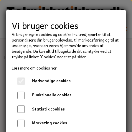
Vi bruger cookies
Vi bruger egne cookies og cookies fra tredjeparter til at
personalisere din brugeroplevelse, til markedsføring og til at
undersøge, hvordan vores hjemmeside anvendes af
besøgende. Du kan altid tilbagekalde dit samtykke ved at
TEKNIK
Forside
Befæstelse
Bolte
Stålsætbolt, Elgalvaniseret, Kvalitet
trykke på linket 'Cookies' nederst på siden.
KILEREMME
Læs mere om cookies her
BEFÆSTELSE
Nødvendige cookies
LEJER
BOLTE
ELDELE
Funktionelle cookies
PAKDÅSER
GEVINDSTÆNGER
STARTERE
HAVE/PARK
Statistik cookies
LÅSERINGE
MØTRIKKER
STRIPS / KABELBINDER
UNIVERSALE REMME TIL PLÆNEKLIPPER OG
TRAKTOR/ENTREPRENØR
Marketing cookies
HAVETRAKTOR
KILEREMSKIVER
SKIVER