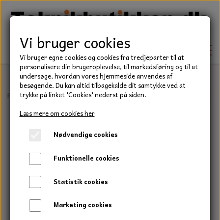
Vi bruger cookies
Vi bruger egne cookies og cookies fra tredjeparter til at
personalisere din brugeroplevelse, til markedsføring og til at
undersøge, hvordan vores hjemmeside anvendes af
besøgende. Du kan altid tilbagekalde dit samtykke ved at
TEKNIK
Forside
Befæstelse
Bolte
Stålsætbolt, Rustfri, A2
Stålsætbol
trykke på linket 'Cookies' nederst på siden.
KILEREMME
Læs mere om cookies her
BEFÆSTELSE
Nødvendige cookies
LEJER
BOLTE
ELDELE
Funktionelle cookies
PAKDÅSER
GEVINDSTÆNGER
STARTERE
HAVE/PARK
Statistik cookies
LÅSERINGE
MØTRIKKER
STRIPS / KABELBINDER
UNIVERSALE REMME TIL PLÆNEKLIPPER OG
TRAKTOR/ENTREPRENØR
Marketing cookies
HAVETRAKTOR
KILEREMSKIVER
SKIVER