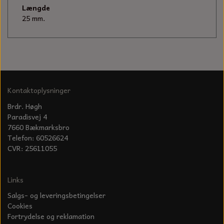
KÆDER TIL MOTORSAV
Længde
25 mm.
Kontaktoplysninger
Brdr. Høgh
Paradisvej 4
7660 Bækmarksbro
Telefon: 60526624
CVR: 25611055
Links
Salgs- og leveringsbetingelser
Cookies
Fortrydelse og reklamation