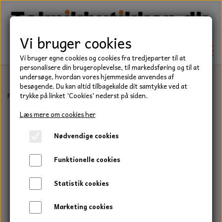
Vi bruger cookies
Vi bruger egne cookies og cookies fra tredjeparter til at
personalisere din brugeroplevelse, til markedsføring og til at
undersøge, hvordan vores hjemmeside anvendes af
besøgende. Du kan altid tilbagekalde dit samtykke ved at
TEKNIK
Forside
Befæstelse
Bolte
Stålsætbolt, Elgalvaniseret, Kvalitet
trykke på linket 'Cookies' nederst på siden.
KILEREMME
Læs mere om cookies her
BEFÆSTELSE
Nødvendige cookies
LEJER
BOLTE
ELDELE
Funktionelle cookies
PAKDÅSER
GEVINDSTÆNGER
STARTERE
HAVE/PARK
Statistik cookies
LÅSERINGE
MØTRIKKER
STRIPS / KABELBINDER
UNIVERSALE REMME TIL PLÆNEKLIPPER OG
TRAKTOR/ENTREPRENØR
Marketing cookies
HAVETRAKTOR
KILEREMSKIVER
SKIVER