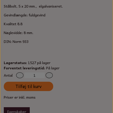
S-KROG
Stålbolt, 5 x 20 mm., elgalvaniseret.
SMERGELLÆRRED
BATTERILADEAPPARAT
TECUMSEH
SORTIMENT
Gevindlængde: fuldgevind
KLINGSPOR
KNIVE OG TILBEHØR
OLIE TIL SMÅMOTORER & HAVEMASKINER
Kvalitet 8.8
FORANKRING
Nøglevidde: 8 mm.
GAVEKORT
ARBEJDSLYS
TÆNDRØR
DYBEL
DIN: Norm 933
STIKSAV KLINGER
MEJSLER
SPÆNDEBÅND
VÆRKTØJSSÆT
BENSINSLANGE OG FILTRE
Lagerstatus:
1527 på lager
Forventet leveringstid:
På lager
FEDTPRESSER
STARTSNOR OG TILBEHØR
Antal
Tilføj til kurv
UNIVERSAL KABLER OG TILBEHØR
Priser er inkl. moms
UNIVERSAL REMSKIVER OG STYRERULLER
Egenskaber