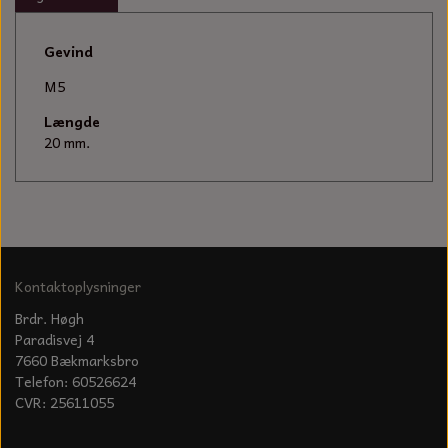
KÆDER TIL MOTORSAV
Gevind
M5
Længde
20 mm.
Kontaktoplysninger
Brdr. Høgh
Paradisvej 4
7660 Bækmarksbro
Telefon: 60526624
CVR: 25611055