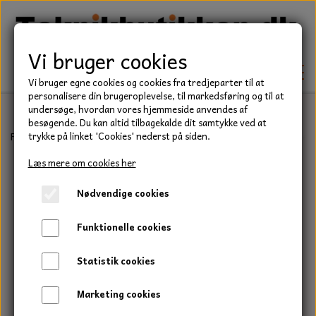
Vi bruger cookies
Vi bruger egne cookies og cookies fra tredjeparter til at
personalisere din brugeroplevelse, til markedsføring og til at
undersøge, hvordan vores hjemmeside anvendes af
besøgende. Du kan altid tilbagekalde dit samtykke ved at
TEKNIK
Forside
Befæstelse
Bolte
Stålsætbolt, Elgalvaniseret, Kvalitet
trykke på linket 'Cookies' nederst på siden.
KILEREMME
Læs mere om cookies her
BEFÆSTELSE
Nødvendige cookies
LEJER
BOLTE
ELDELE
Funktionelle cookies
PAKDÅSER
GEVINDSTÆNGER
STARTERE
HAVE/PARK
Statistik cookies
LÅSERINGE
MØTRIKKER
STRIPS / KABELBINDER
UNIVERSALE REMME TIL PLÆNEKLIPPER OG
TRAKTOR/ENTREPRENØR
Marketing cookies
HAVETRAKTOR
KILEREMSKIVER
SKIVER