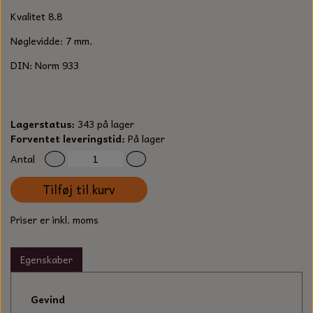
S-KROG
Kvalitet 8.8
SMERGELLÆRRED
BATTERILADEAPPARAT
TECUMSEH
SORTIMENT
Nøglevidde: 7 mm.
KLINGSPOR
KNIVE OG TILBEHØR
OLIE TIL SMÅMOTORER & HAVEMASKINER
DIN: Norm 933
FORANKRING
GAVEKORT
ARBEJDSLYS
TÆNDRØR
DYBEL
Lagerstatus:
343 på lager
STIKSAV KLINGER
MEJSLER
SPÆNDEBÅND
Forventet leveringstid:
På lager
Antal
VÆRKTØJSSÆT
BENSINSLANGE OG FILTRE
Tilføj til kurv
FEDTPRESSER
STARTSNOR OG TILBEHØR
Priser er inkl. moms
UNIVERSAL KABLER OG TILBEHØR
Egenskaber
UNIVERSAL REMSKIVER OG STYRERULLER
Gevind