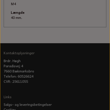
KÆDER TIL MOTORSAV
M4
Længde
40 mm.
Kontaktoplysninger
Brdr. Høgh
Paradisvej 4
7660 Bækmarksbro
Telefon: 60526624
CVR: 25611055
Links
Salgs- og leveringsbetingelser
Cookies