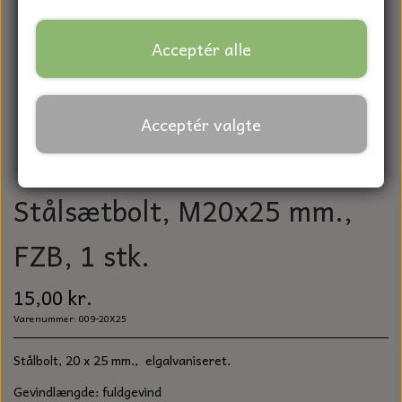
BATTERIER
REMME TIL LANDBRUGSMASKINER
FORBRUGSVARER
PLÆNEKLIPPERKNIVE
TAPER-LOCK
MASKINSKRUER UNBRAKO
BATTERIKABLER
Acceptér alle
KØLERSLANGE/BRÆNDSTOFSLANGE
KEMIPRODUKTER
MOSKNIV
VÆRKTØJ
SPÆNDEBÅND
MASKINSKRUER KÆRV
GENERATOR
TRÆKBOLTE OG SPLITTER
DIAMANT SKIVER
RING / GAFFEL NØGLER
RESERVEDELE TIL HAVETRAKTOR & PLÆNEKLIPPER
Acceptér valgte
SPLITTER
KONTAKT
BRÆDDEBOLTE
KONTROLLAMPER
REFLEKSER
SLIBESVAMP
TANGSÆT
BUSKRYDDER & TRIMMER
KONTAKT
HJUL
FRANSKESKRUER
KUNDE LOGIN
STARTRELÆ
FILTRE
Stålsætbolt, M20x25 mm.,
SLIBEVIFTE
SAV
ROBOT PLÆNEKLIPPER
FORTRYDELSE OG REKLAMATION
RULLEKÆDER OG TILBEHØR
ANSATSSKRUER
PÆRER
FZB, 1 stk.
STÅLBØRSTER
HAMMER
BRIGGS & STRATTON
KILE
BETONSKRUER
TÆNDRØR
15,00 kr.
SKÆRE - SLIBESKIVER
SKIFTENØGLE
HONDA
SMØRENIPLER
UBØJLER / DRAGEBÅND
RESERVEDELE TIL GENERATOR
Varenummer: 009-20X25
HÅNDRENS OG PAPIR
BITS
KAWASAKI
ØJEBOLTE
Stålbolt, 20 x 25 mm., elgalvaniseret.
RESERVEDELE TIL STARTERE
SANDPAPIR
SKRUETRÆKKER
Gevindlængde: fuldgevind
LONCIN