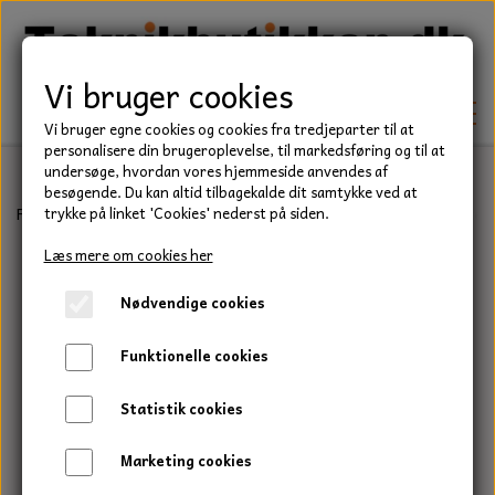
Vi bruger cookies
Vi bruger egne cookies og cookies fra tredjeparter til at
personalisere din brugeroplevelse, til markedsføring og til at
undersøge, hvordan vores hjemmeside anvendes af
besøgende. Du kan altid tilbagekalde dit samtykke ved at
TEKNIK
Forside
Befæstelse
Bolte
Stålsætbolt, Elgalvaniseret, Kvalitet
trykke på linket 'Cookies' nederst på siden.
KILEREMME
Læs mere om cookies her
BEFÆSTELSE
Nødvendige cookies
LEJER
BOLTE
ELDELE
Funktionelle cookies
PAKDÅSER
GEVINDSTÆNGER
STARTERE
HAVE/PARK
Statistik cookies
LÅSERINGE
MØTRIKKER
STRIPS / KABELBINDER
UNIVERSALE REMME TIL PLÆNEKLIPPER OG
TRAKTOR/ENTREPRENØR
Marketing cookies
HAVETRAKTOR
KILEREMSKIVER
SKIVER