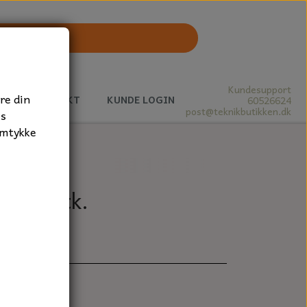
Kundesupport
re din
J
KONTAKT
KUNDE LOGIN
60526624
post@teknikbutikken.dk
es
amtykke
B, 1 stk.