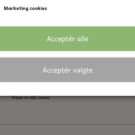
Marketing cookies
Kvalitet 8.8
Nøglevidde: 22 mm.
DIN: Norm 933
Acceptér alle
Lagerstatus:
334 på lager
Forventet leveringstid:
På lager
Acceptér valgte
Antal
Tilføj til kurv
Priser er inkl. moms