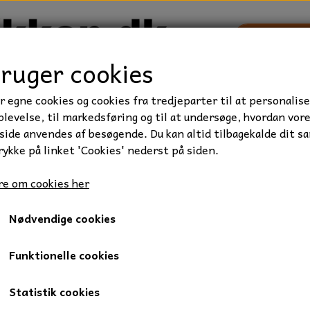
bruger cookies
r egne cookies og cookies fra tredjeparter til at personalise
TRAKTOR/ENTREPRENØR
FORBRUGSVARER
VÆRKTØ
levelse, til markedsføring og til at undersøge, hvordan vor
ide anvendes af besøgende. Du kan altid tilbagekalde dit s
rykke på linket 'Cookies' nederst på siden.
iseret, Kvalitet 8.8
Stålsætbolt, M14x70 mm., FZB, 1 stk.
e om cookies her
Stålsætbolt, M14x70 mm., FZ
Nødvendige cookies
14,50 kr.
Varenummer: 009-14X70
Funktionelle cookies
Stålbolt, 14 x 70 mm., elgalvaniseret.
Statistik cookies
Gevindlængde: fuldgevind