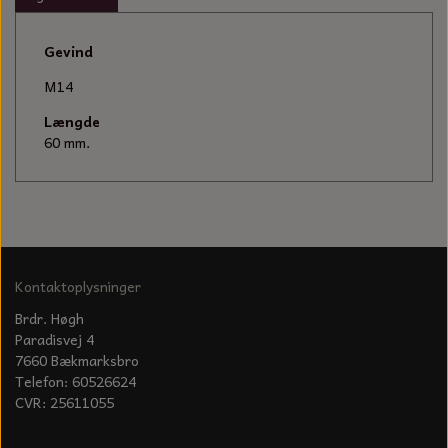
KÆDER TIL MOTORSAV
Gevind
M14
Længde
60 mm.
Kontaktoplysninger
Brdr. Høgh
Paradisvej 4
7660 Bækmarksbro
Telefon: 60526624
CVR: 25611055