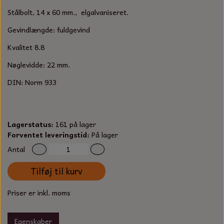
S-KROG
Stålbolt, 14 x 60 mm., elgalvaniseret.
SMERGELLÆRRED
BATTERILADEAPPARAT
TECUMSEH
SORTIMENT
Gevindlængde: fuldgevind
KLINGSPOR
KNIVE OG TILBEHØR
OLIE TIL SMÅMOTORER & HAVEMASKINER
Kvalitet 8.8
FORANKRING
Nøglevidde: 22 mm.
GAVEKORT
ARBEJDSLYS
TÆNDRØR
DYBEL
DIN: Norm 933
STIKSAV KLINGER
MEJSLER
SPÆNDEBÅND
VÆRKTØJSSÆT
BENSINSLANGE OG FILTRE
Lagerstatus:
161 på lager
Forventet leveringstid:
På lager
FEDTPRESSER
STARTSNOR OG TILBEHØR
Antal
Tilføj til kurv
UNIVERSAL KABLER OG TILBEHØR
Priser er inkl. moms
UNIVERSAL REMSKIVER OG STYRERULLER
Egenskaber