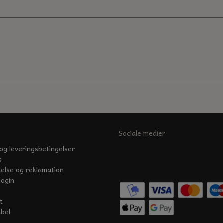
Sociale medier
og leveringsbetingelser
s
delse og reklamation
login
t
abel