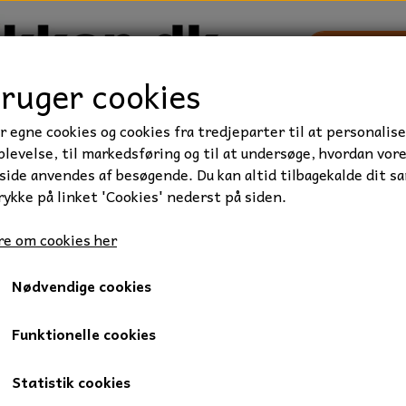
bruger cookies
r egne cookies og cookies fra tredjeparter til at personalise
TRAKTOR/ENTREPRENØR
FORBRUGSVARER
VÆRKTØ
levelse, til markedsføring og til at undersøge, hvordan vor
ide anvendes af besøgende. Du kan altid tilbagekalde dit s
rykke på linket 'Cookies' nederst på siden.
iseret, Kvalitet 8.8
Stålsætbolt, M14x35 mm., FZB, 1 stk.
e om cookies her
Stålsætbolt, M14x35 mm., FZ
Nødvendige cookies
6,50 kr.
Varenummer: 009-14X35
Funktionelle cookies
Mængderabat
Statistik cookies
Ved køb af 25: 3,50 kr.