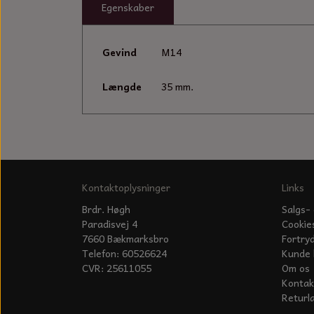
Egenskaber
Gevind
M14
Længde
35 mm.
Kontaktoplysninger
Links
Brdr. Høgh
Salgs- 
Paradisvej 4
Cookie
7660 Bækmarksbro
Fortry
Telefon: 60526624
Kunde 
CVR: 25611055
Om os
Kontak
Returl