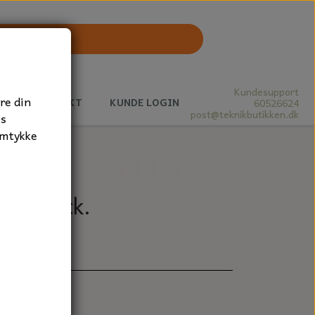
Kundesupport
re din
J
KONTAKT
KUNDE LOGIN
60526624
post@teknikbutikken.dk
es
amtykke
B, 1 stk.