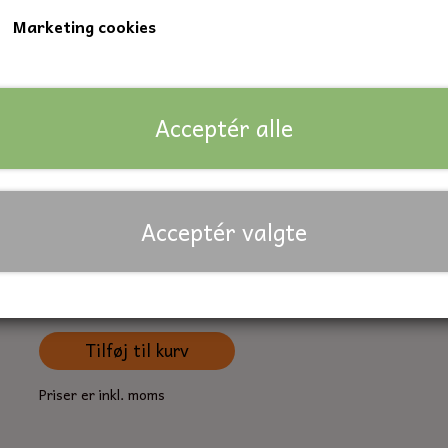
Marketing cookies
Stålbolt, 14 x 35 mm., elgalvaniseret.
Gevindlængde: fuldgevind
Kvalitet 8.8
Acceptér alle
Nøglevidde: 22 mm.
DIN: Norm 933
Acceptér valgte
Lagerstatus:
240 på lager
Forventet leveringstid:
På lager
Antal
Tilføj til kurv
Priser er inkl. moms