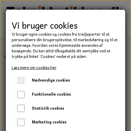
Vi bruger cookies
Vi bruger egne cookies og cookies fra tredjeparter til at
personalisere din brugeroplevelse, til markedsføring og til at
undersøge, hvordan vores hjemmeside anvendes af
besøgende. Du kan altid tilbagekalde dit samtykke ved at
TEKNIK
Forside
Befæstelse
Bolte
Stålsætbolt, Rustfri, A2
Stålsætbol
trykke på linket 'Cookies' nederst på siden.
KILEREMME
Læs mere om cookies her
BEFÆSTELSE
Nødvendige cookies
LEJER
BOLTE
ELDELE
Funktionelle cookies
PAKDÅSER
GEVINDSTÆNGER
STARTERE
HAVE/PARK
Statistik cookies
LÅSERINGE
MØTRIKKER
STRIPS / KABELBINDER
UNIVERSALE REMME TIL PLÆNEKLIPPER OG
TRAKTOR/ENTREPRENØR
Marketing cookies
HAVETRAKTOR
KILEREMSKIVER
SKIVER