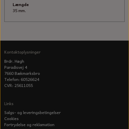
KÆDER TIL MOTORSAV
Længde
35 mm.
Kontaktoplysninger
Brdr. Høgh
Paradisvej 4
7660 Bækmarksbro
Telefon: 60526624
CVR: 25611055
Links
Salgs- og leveringsbetingelser
Cookies
Fortrydelse og reklamation