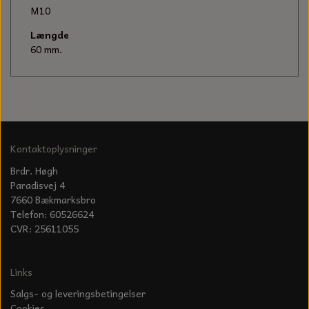
KÆDER TIL MOTORSAV
M10
Længde
60 mm.
Kontaktoplysninger
Brdr. Høgh
Paradisvej 4
7660 Bækmarksbro
Telefon: 60526624
CVR: 25611055
Links
Salgs- og leveringsbetingelser
Cookies