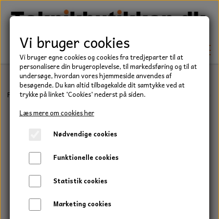
Vi bruger cookies
Vi bruger egne cookies og cookies fra tredjeparter til at
personalisere din brugeroplevelse, til markedsføring og til at
undersøge, hvordan vores hjemmeside anvendes af
besøgende. Du kan altid tilbagekalde dit samtykke ved at
TEKNIK
Forside
Befæstelse
Bolte
Stålsætbolt, Elgalvaniseret, Kvalitet
trykke på linket 'Cookies' nederst på siden.
KILEREMME
Læs mere om cookies her
BEFÆSTELSE
Nødvendige cookies
LEJER
BOLTE
ELDELE
Funktionelle cookies
PAKDÅSER
GEVINDSTÆNGER
STARTERE
HAVE/PARK
Statistik cookies
LÅSERINGE
MØTRIKKER
STRIPS / KABELBINDER
UNIVERSALE REMME TIL PLÆNEKLIPPER OG
TRAKTOR/ENTREPRENØR
Marketing cookies
HAVETRAKTOR
KILEREMSKIVER
SKIVER