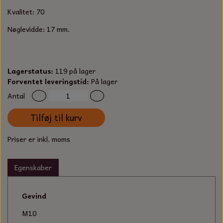
S-KROG
Kvalitet: 70
SMERGELLÆRRED
BATTERILADEAPPARAT
TECUMSEH
SORTIMENT
Nøglevidde: 17 mm.
KLINGSPOR
KNIVE OG TILBEHØR
OLIE TIL SMÅMOTORER & HAVEMASKINER
FORANKRING
GAVEKORT
ARBEJDSLYS
Lagerstatus:
119 på lager
TÆNDRØR
DYBEL
Forventet leveringstid:
På lager
STIKSAV KLINGER
MEJSLER
Antal
SPÆNDEBÅND
Tilføj til kurv
VÆRKTØJSSÆT
BENSINSLANGE OG FILTRE
Priser er inkl. moms
FEDTPRESSER
STARTSNOR OG TILBEHØR
Egenskaber
UNIVERSAL KABLER OG TILBEHØR
Gevind
UNIVERSAL REMSKIVER OG STYRERULLER
M10