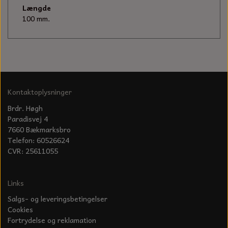
KÆDER TIL MOTORSAV
Længde
100 mm.
Kontaktoplysninger
Brdr. Høgh
Paradisvej 4
7660 Bækmarksbro
Telefon: 60526624
CVR: 25611055
Links
Salgs- og leveringsbetingelser
Cookies
Fortrydelse og reklamation