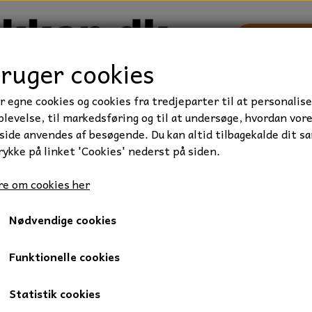
bruger cookies
r egne cookies og cookies fra tredjeparter til at personalise
TRAKTOR/ENTREPRENØR
FORBRUGSVARER
VÆRKTØ
levelse, til markedsføring og til at undersøge, hvordan vor
ide anvendes af besøgende. Du kan altid tilbagekalde dit s
rykke på linket 'Cookies' nederst på siden.
iseret, Kvalitet 8.8
Stålsætbolt, M10x10 mm., FZB, 1 stk.
e om cookies her
Stålsætbolt, M10x10 mm., FZ
Nødvendige cookies
4,75 kr.
Varenummer: 009-10X10
Funktionelle cookies
Stålbolt, 10 x 10 mm., elgalvaniseret.
Statistik cookies
Gevindlængde: fuldgevind