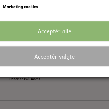
Marketing cookies
Kvalitet 8.8
Nøglevidde: 17 mm.
DIN: Norm 933
Acceptér alle
Lagerstatus:
196 på lager
Forventet leveringstid:
På lager
Acceptér valgte
Antal
Tilføj til kurv
Priser er inkl. moms