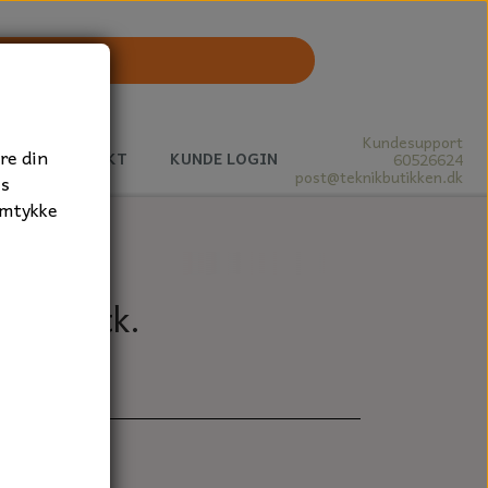
Kundesupport
re din
J
KONTAKT
KUNDE LOGIN
60526624
post@teknikbutikken.dk
es
amtykke
B, 1 stk.