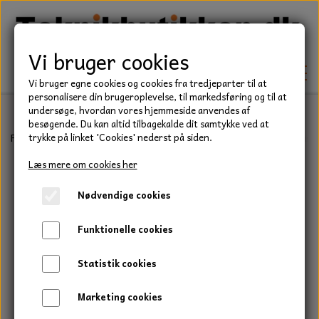
Vi bruger cookies
Vi bruger egne cookies og cookies fra tredjeparter til at
personalisere din brugeroplevelse, til markedsføring og til at
undersøge, hvordan vores hjemmeside anvendes af
besøgende. Du kan altid tilbagekalde dit samtykke ved at
TEKNIK
Forside
Befæstelse
Bolte
Stålbolt, Rustfri, A2
Stålbolt, Rust
trykke på linket 'Cookies' nederst på siden.
KILEREMME
Læs mere om cookies her
BEFÆSTELSE
Nødvendige cookies
LEJER
BOLTE
ELDELE
Funktionelle cookies
PAKDÅSER
GEVINDSTÆNGER
STARTERE
HAVE/PARK
Statistik cookies
LÅSERINGE
MØTRIKKER
STRIPS / KABELBINDER
UNIVERSALE REMME TIL PLÆNEKLIPPER OG
TRAKTOR/ENTREPRENØR
Marketing cookies
HAVETRAKTOR
KILEREMSKIVER
SKIVER