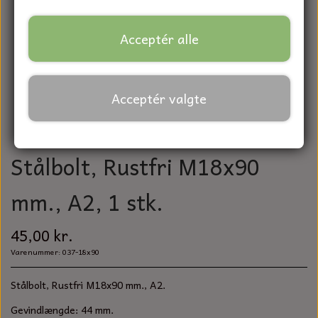
BATTERIER
REMME TIL LANDBRUGSMASKINER
FORBRUGSVARER
PLÆNEKLIPPERKNIVE
TAPER-LOCK
MASKINSKRUER UNBRAKO
BATTERIKABLER
Acceptér alle
KØLERSLANGE/BRÆNDSTOFSLANGE
KEMIPRODUKTER
MOSKNIV
VÆRKTØJ
SPÆNDEBÅND
MASKINSKRUER KÆRV
GENERATOR
TRÆKBOLTE OG SPLITTER
DIAMANT SKIVER
RING / GAFFEL NØGLER
RESERVEDELE TIL HAVETRAKTOR & PLÆNEKLIPPER
Acceptér valgte
SPLITTER
KONTAKT
BRÆDDEBOLTE
KONTROLLAMPER
REFLEKSER
SLIBESVAMP
TANGSÆT
BUSKRYDDER & TRIMMER
KONTAKT
HJUL
FRANSKESKRUER
KUNDE LOGIN
STARTRELÆ
FILTRE
Stålbolt, Rustfri M18x90
SLIBEVIFTE
SAV
ROBOT PLÆNEKLIPPER
FORTRYDELSE OG REKLAMATION
RULLEKÆDER OG TILBEHØR
ANSATSSKRUER
PÆRER
mm., A2, 1 stk.
STÅLBØRSTER
HAMMER
BRIGGS & STRATTON
KILE
BETONSKRUER
TÆNDRØR
45,00 kr.
SKÆRE - SLIBESKIVER
SKIFTENØGLE
HONDA
SMØRENIPLER
UBØJLER / DRAGEBÅND
RESERVEDELE TIL GENERATOR
Varenummer: 037-18x90
HÅNDRENS OG PAPIR
BITS
KAWASAKI
ØJEBOLTE
Stålbolt, Rustfri M18x90 mm., A2.
RESERVEDELE TIL STARTERE
SANDPAPIR
SKRUETRÆKKER
Gevindlængde: 44 mm.
LONCIN