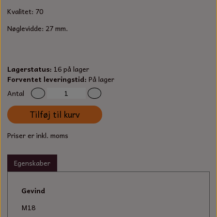
S-KROG
Kvalitet: 70
SMERGELLÆRRED
BATTERILADEAPPARAT
TECUMSEH
SORTIMENT
Nøglevidde: 27 mm.
KLINGSPOR
KNIVE OG TILBEHØR
OLIE TIL SMÅMOTORER & HAVEMASKINER
FORANKRING
GAVEKORT
ARBEJDSLYS
Lagerstatus:
16 på lager
TÆNDRØR
DYBEL
Forventet leveringstid:
På lager
STIKSAV KLINGER
MEJSLER
Antal
SPÆNDEBÅND
Tilføj til kurv
VÆRKTØJSSÆT
BENSINSLANGE OG FILTRE
Priser er inkl. moms
FEDTPRESSER
STARTSNOR OG TILBEHØR
Egenskaber
UNIVERSAL KABLER OG TILBEHØR
Gevind
UNIVERSAL REMSKIVER OG STYRERULLER
M18