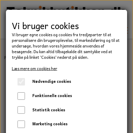
Vi bruger cookies
Vi bruger egne cookies og cookies fra tredjeparter til at
personalisere din brugeroplevelse, til markedsføring og til at
undersøge, hvordan vores hjemmeside anvendes af
besøgende. Du kan altid tilbagekalde dit samtykke ved at
TEKNIK
Forside
Befæstelse
Bolte
Stålbolt, Rustfri, A2
Stålbolt, Rust
trykke på linket 'Cookies' nederst på siden.
KILEREMME
Læs mere om cookies her
BEFÆSTELSE
Nødvendige cookies
LEJER
BOLTE
ELDELE
Funktionelle cookies
PAKDÅSER
GEVINDSTÆNGER
STARTERE
HAVE/PARK
Statistik cookies
LÅSERINGE
MØTRIKKER
STRIPS / KABELBINDER
UNIVERSALE REMME TIL PLÆNEKLIPPER OG
TRAKTOR/ENTREPRENØR
Marketing cookies
HAVETRAKTOR
KILEREMSKIVER
SKIVER