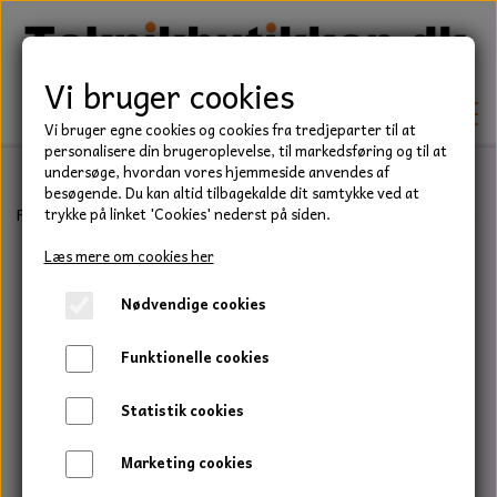
Vi bruger cookies
Vi bruger egne cookies og cookies fra tredjeparter til at
personalisere din brugeroplevelse, til markedsføring og til at
undersøge, hvordan vores hjemmeside anvendes af
besøgende. Du kan altid tilbagekalde dit samtykke ved at
TEKNIK
Forside
Befæstelse
Bolte
Stålbolt, Rustfri, A2
Stålbolt, Rust
trykke på linket 'Cookies' nederst på siden.
KILEREMME
Læs mere om cookies her
BEFÆSTELSE
Nødvendige cookies
LEJER
BOLTE
ELDELE
Funktionelle cookies
PAKDÅSER
GEVINDSTÆNGER
STARTERE
HAVE/PARK
Statistik cookies
LÅSERINGE
MØTRIKKER
STRIPS / KABELBINDER
UNIVERSALE REMME TIL PLÆNEKLIPPER OG
TRAKTOR/ENTREPRENØR
Marketing cookies
HAVETRAKTOR
KILEREMSKIVER
SKIVER