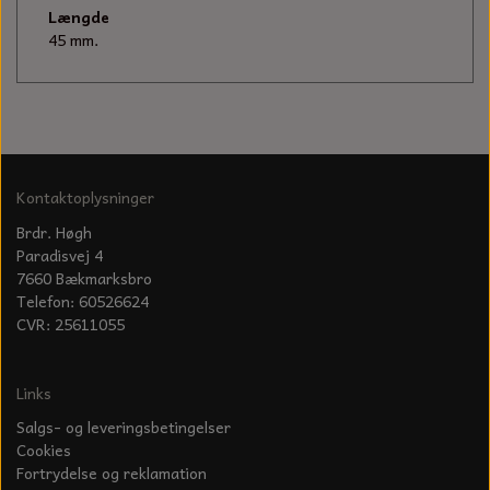
KÆDER TIL MOTORSAV
Længde
45 mm.
Kontaktoplysninger
Brdr. Høgh
Paradisvej 4
7660 Bækmarksbro
Telefon: 60526624
CVR: 25611055
Links
Salgs- og leveringsbetingelser
Cookies
Fortrydelse og reklamation