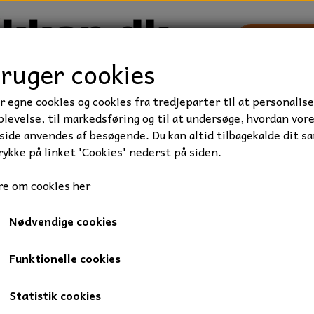
bruger cookies
r egne cookies og cookies fra tredjeparter til at personalise
TRAKTOR/ENTREPRENØR
FORBRUGSVARER
VÆRKTØ
levelse, til markedsføring og til at undersøge, hvordan vor
ide anvendes af besøgende. Du kan altid tilbagekalde dit s
rykke på linket 'Cookies' nederst på siden.
et, Kvalitet 8.8
Stålbolt, M8x60 mm., FZB, 1 stk.
e om cookies her
Stålbolt, M8x60 mm., FZB, 1 
Nødvendige cookies
2,50 kr.
Varenummer: 010-8X60
Funktionelle cookies
Stålbolt, 8 x 60 mm., elgalvaniseret.
Statistik cookies
Gevindlængde: 22 mm.