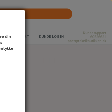
Kundesupport
re din
J
KONTAKT
KUNDE LOGIN
60526624
post@teknikbutikken.dk
es
amtykke
stk.