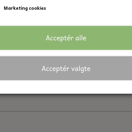
Marketing cookies
Kvalitet 8.8
Nøglevidde: 13 mm.
Acceptér alle
Lagerstatus:
279 på lager
Forventet leveringstid:
På lager
Antal
Acceptér valgte
Tilføj til kurv
Priser er inkl. moms