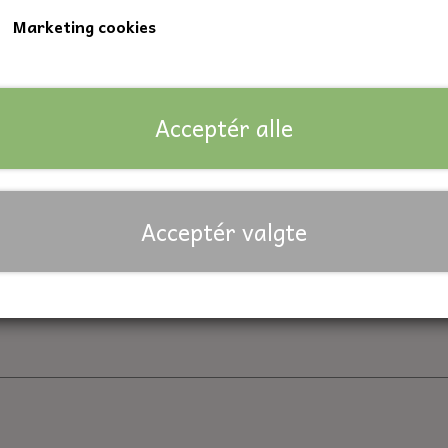
Marketing cookies
Kvalitet 8.8
Nøglevidde: 13 mm.
Acceptér alle
Lagerstatus:
503 på lager
Forventet leveringstid:
På lager
Antal
Acceptér valgte
Tilføj til kurv
Priser er inkl. moms