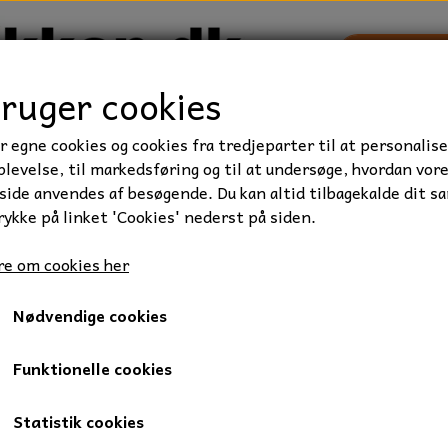
bruger cookies
r egne cookies og cookies fra tredjeparter til at personalise
TRAKTOR/ENTREPRENØR
FORBRUGSVARER
VÆRKTØ
levelse, til markedsføring og til at undersøge, hvordan vor
ide anvendes af besøgende. Du kan altid tilbagekalde dit s
rykke på linket 'Cookies' nederst på siden.
et, Kvalitet 8.8
Stålbolt, M8x40 mm., FZB, 1 stk.
e om cookies her
Stålbolt, M8x40 mm., FZB, 1 
Nødvendige cookies
2,00 kr.
Varenummer: 010-8X40
Funktionelle cookies
Stålbolt, 8 x 40 mm., elgalvaniseret.
Statistik cookies
Gevindlængde: 22 mm.