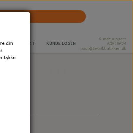
Kundesupport
re din
J
KONTAKT
KUNDE LOGIN
60526624
post@teknikbutikken.dk
es
amtykke
stk.