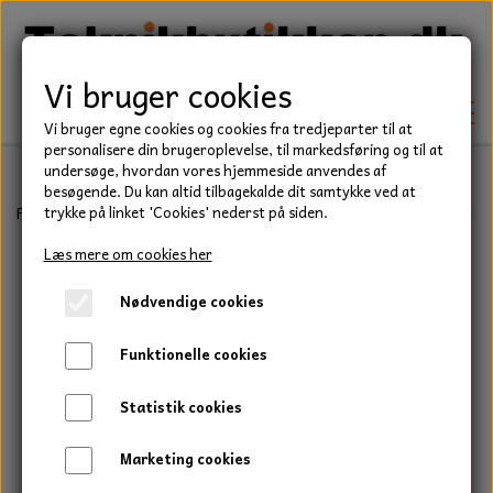
Vi bruger cookies
Vi bruger egne cookies og cookies fra tredjeparter til at
personalisere din brugeroplevelse, til markedsføring og til at
undersøge, hvordan vores hjemmeside anvendes af
besøgende. Du kan altid tilbagekalde dit samtykke ved at
TEKNIK
Forside
Befæstelse
Bolte
Stålbolt, Elgalvaniseret, Kvalitet 8.8
trykke på linket 'Cookies' nederst på siden.
KILEREMME
Læs mere om cookies her
BEFÆSTELSE
Nødvendige cookies
LEJER
BOLTE
ELDELE
Funktionelle cookies
PAKDÅSER
GEVINDSTÆNGER
STARTERE
HAVE/PARK
Statistik cookies
LÅSERINGE
MØTRIKKER
STRIPS / KABELBINDER
UNIVERSALE REMME TIL PLÆNEKLIPPER OG
TRAKTOR/ENTREPRENØR
Marketing cookies
HAVETRAKTOR
KILEREMSKIVER
SKIVER