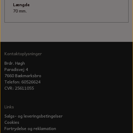
KÆDER TIL MOTORSAV
Længde
70 mm.
Kontaktoplysninger
Brdr. Høgh
Paradisvej 4
7660 Bækmarksbro
Telefon: 60526624
CVR: 25611055
Links
Salgs- og leveringsbetingelser
Cookies
Fortrydelse og reklamation