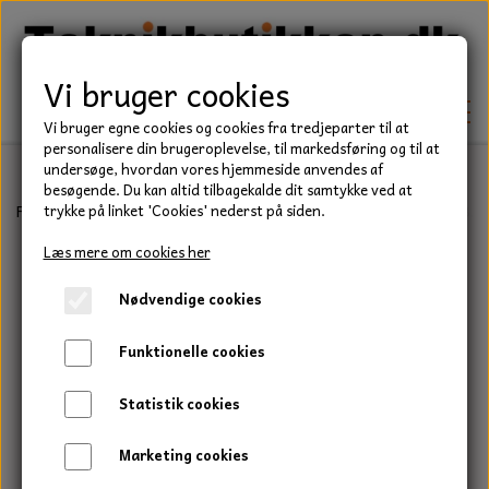
Vi bruger cookies
Vi bruger egne cookies og cookies fra tredjeparter til at
personalisere din brugeroplevelse, til markedsføring og til at
undersøge, hvordan vores hjemmeside anvendes af
besøgende. Du kan altid tilbagekalde dit samtykke ved at
TEKNIK
Forside
Befæstelse
Bolte
Stålbolt, Elgalvaniseret, Kvalitet 8.8
trykke på linket 'Cookies' nederst på siden.
KILEREMME
Læs mere om cookies her
BEFÆSTELSE
Nødvendige cookies
LEJER
BOLTE
ELDELE
Funktionelle cookies
PAKDÅSER
GEVINDSTÆNGER
STARTERE
HAVE/PARK
Statistik cookies
LÅSERINGE
MØTRIKKER
STRIPS / KABELBINDER
UNIVERSALE REMME TIL PLÆNEKLIPPER OG
TRAKTOR/ENTREPRENØR
Marketing cookies
HAVETRAKTOR
KILEREMSKIVER
SKIVER