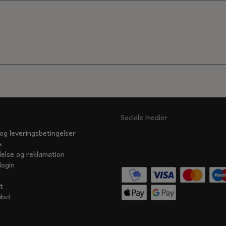
Sociale medier
og leveringsbetingelser
s
delse og reklamation
login
t
abel