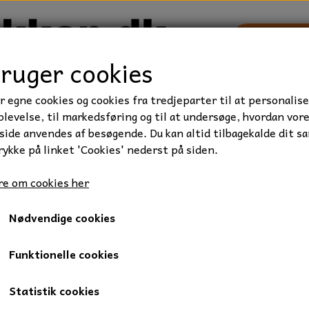
bruger cookies
r egne cookies og cookies fra tredjeparter til at personalise
TRAKTOR/ENTREPRENØR
FORBRUGSVARER
VÆRKTØ
levelse, til markedsføring og til at undersøge, hvordan vor
ide anvendes af besøgende. Du kan altid tilbagekalde dit s
rykke på linket 'Cookies' nederst på siden.
et, Kvalitet 8.8
Stålbolt, M12x120 mm., FZB, 1 stk.
e om cookies her
Stålbolt, M12x120 mm., FZB,
Nødvendige cookies
11,00 kr.
Varenummer: 010-12X120
Funktionelle cookies
Mængderabat
Statistik cookies
Ved køb af 50: 10,00 kr.