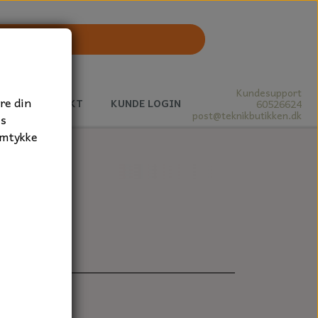
Kundesupport
re din
J
KONTAKT
KUNDE LOGIN
60526624
post@teknikbutikken.dk
es
amtykke
 1 stk.