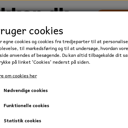
bruger cookies
r egne cookies og cookies fra tredjeparter til at personalise
TRAKTOR/ENTREPRENØR
FORBRUGSVARER
VÆRKTØ
levelse, til markedsføring og til at undersøge, hvordan vor
ide anvendes af besøgende. Du kan altid tilbagekalde dit s
rykke på linket 'Cookies' nederst på siden.
et, Kvalitet 8.8
Stålbolt, M10x65 mm., FZB, 1 stk.
e om cookies her
Stålbolt, M10x65 mm., FZB, 
Nødvendige cookies
7,50 kr.
Varenummer: 010-10X65
Funktionelle cookies
Stålbolt, 10 x 65 mm., elgalvaniseret.
Statistik cookies
Gevindlængde: 26 mm.