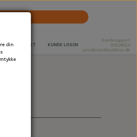
Kundesupport
re din
J
KONTAKT
KUNDE LOGIN
60526624
post@teknikbutikken.dk
es
amtykke
1 stk.