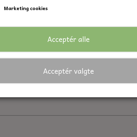
Marketing cookies
Kvalitet 8.8
Nøglevidde: 17 mm.
Acceptér alle
Lagerstatus:
213 på lager
Forventet leveringstid:
På lager
Antal
Acceptér valgte
Tilføj til kurv
Priser er inkl. moms