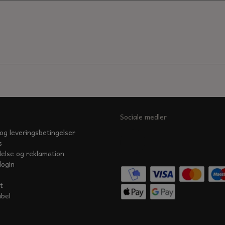
Sociale medier
og leveringsbetingelser
s
delse og reklamation
login
t
abel