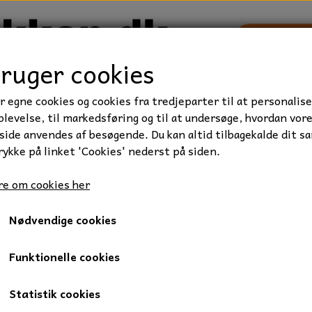
bruger cookies
r egne cookies og cookies fra tredjeparter til at personalise
TRAKTOR/ENTREPRENØR
FORBRUGSVARER
VÆRKTØ
levelse, til markedsføring og til at undersøge, hvordan vor
ide anvendes af besøgende. Du kan altid tilbagekalde dit s
rykke på linket 'Cookies' nederst på siden.
seret kvaliter 8.8
Stålbolt, M16x80 mm., FZV, 1 stk.
e om cookies her
Stålbolt, M16x80 mm., FZV, 
Nødvendige cookies
17,75 kr.
Varenummer: 018-16x80
Funktionelle cookies
Mængderabat
Statistik cookies
Ved køb af 25: 15,00 kr.