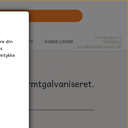
Kundesupport
re din
J
KONTAKT
KUNDE LOGIN
60526624
post@teknikbutikken.dk
es
amtykke
mm. varmtgalvaniseret.