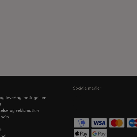
Sociale medier
og leveringsbetingelser
s
delse og reklamation
login
t
abel