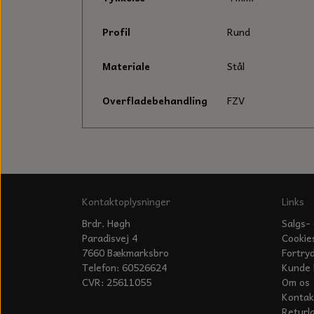
Profil
Rund
Materiale
Stål
Overfladebehandling
FZV
Kontaktoplysninger
Links
Brdr. Høgh
Salgs- 
Paradisvej 4
Cookie
7660 Bækmarksbro
Fortry
Telefon: 60526624
Kunde 
CVR: 25611055
Om os
Kontak
Returl