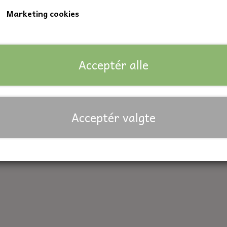
Marketing cookies
Mål: Ø18 x 40 x 4 mm.
Lagerstatus:
64 på lager
Forventet leveringstid:
På lager
Acceptér alle
Antal
Tilføj til kurv
Priser er inkl. moms
Acceptér valgte