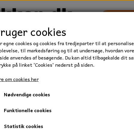
bruger cookies
r egne cookies og cookies fra tredjeparter til at personalise
TRAKTOR/ENTREPRENØR
FORBRUGSVARER
VÆRKTØ
levelse, til markedsføring og til at undersøge, hvordan vor
ide anvendes af besøgende. Du kan altid tilbagekalde dit s
rykke på linket 'Cookies' nederst på siden.
ndplader runde 16 x 40 mm. varmtgalvaniseret.
e om cookies her
Spændplader runde 16 x 40 
Nødvendige cookies
5,00 kr.
Varenummer: 053-16x40
Funktionelle cookies
Spændplader runde, 16 mm.
Statistik cookies
Varmtgalvaniseret.