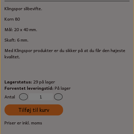
S-KROG
Klingspor slibevifte.
SMERGELLÆRRED
BATTERILADEAPPARAT
TECUMSEH
SORTIMENT
Korn 80
KLINGSPOR
KNIVE OG TILBEHØR
OLIE TIL SMÅMOTORER & HAVEMASKINER
Mål: 20 x 40 mm.
FORANKRING
Skaft: 6 mm.
GAVEKORT
ARBEJDSLYS
TÆNDRØR
DYBEL
Med Klingspor produkter er du sikker på at du får den højeste
STIKSAV KLINGER
kvalitet.
MEJSLER
SPÆNDEBÅND
VÆRKTØJSSÆT
BENSINSLANGE OG FILTRE
Lagerstatus:
29 på lager
FEDTPRESSER
Forventet leveringstid:
På lager
STARTSNOR OG TILBEHØR
Antal
UNIVERSAL KABLER OG TILBEHØR
Tilføj til kurv
UNIVERSAL REMSKIVER OG STYRERULLER
Priser er inkl. moms