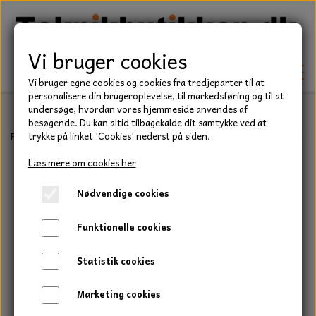
Vi bruger cookies
Vi bruger egne cookies og cookies fra tredjeparter til at
personalisere din brugeroplevelse, til markedsføring og til at
undersøge, hvordan vores hjemmeside anvendes af
besøgende. Du kan altid tilbagekalde dit samtykke ved at
TEKNIK
Forside
Forbrugsvarer
Klingspor
Slibvevifter
Slibevifte, 40x
trykke på linket 'Cookies' nederst på siden.
KILEREMME
Læs mere om cookies her
BEFÆSTELSE
Nødvendige cookies
LEJER
BOLTE
ELDELE
Funktionelle cookies
PAKDÅSER
GEVINDSTÆNGER
STARTERE
HAVE/PARK
Statistik cookies
LÅSERINGE
MØTRIKKER
STRIPS / KABELBINDER
UNIVERSALE REMME TIL PLÆNEKLIPPER OG
TRAKTOR/ENTREPRENØR
Marketing cookies
HAVETRAKTOR
KILEREMSKIVER
SKIVER