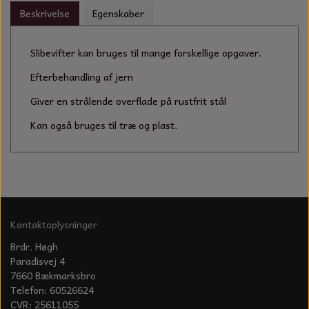
KÆDER TIL MOTORSAV
Beskrivelse
Egenskaber
Slibevifter kan bruges til mange forskellige opgaver.
Efterbehandling af jern
Giver en strålende overflade på rustfrit stål
Kan også bruges til træ og plast.
Kontaktoplysninger
Brdr. Høgh
Paradisvej 4
7660 Bækmarksbro
Telefon: 60526624
CVR: 25611055