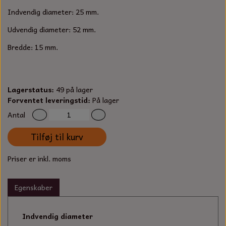
S-KROG
Indvendig diameter: 25 mm.
SMERGELLÆRRED
BATTERILADEAPPARAT
TECUMSEH
SORTIMENT
Udvendig diameter: 52 mm.
KLINGSPOR
KNIVE OG TILBEHØR
OLIE TIL SMÅMOTORER & HAVEMASKINER
Bredde: 15 mm.
FORANKRING
GAVEKORT
ARBEJDSLYS
TÆNDRØR
DYBEL
Lagerstatus:
49 på lager
STIKSAV KLINGER
MEJSLER
SPÆNDEBÅND
Forventet leveringstid:
På lager
Antal
VÆRKTØJSSÆT
BENSINSLANGE OG FILTRE
Tilføj til kurv
FEDTPRESSER
STARTSNOR OG TILBEHØR
Priser er inkl. moms
UNIVERSAL KABLER OG TILBEHØR
Egenskaber
UNIVERSAL REMSKIVER OG STYRERULLER
Indvendig diameter