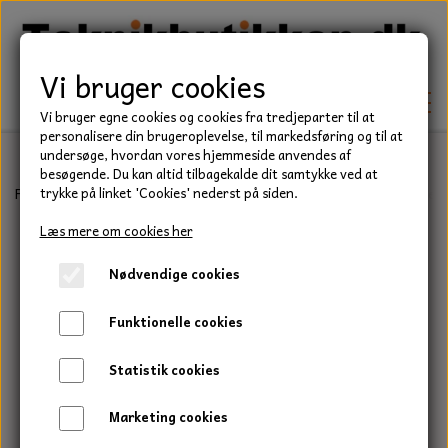
Vi bruger cookies
Vi bruger egne cookies og cookies fra tredjeparter til at
personalisere din brugeroplevelse, til markedsføring og til at
undersøge, hvordan vores hjemmeside anvendes af
besøgende. Du kan altid tilbagekalde dit samtykke ved at
TEKNIK
Forside
Teknik
Lejer
Sporkuglelejer
6200 Serie
SKF kuglel
trykke på linket 'Cookies' nederst på siden.
KILEREMME
Læs mere om cookies her
BEFÆSTELSE
Nødvendige cookies
LEJER
BOLTE
ELDELE
Funktionelle cookies
PAKDÅSER
GEVINDSTÆNGER
STARTERE
HAVE/PARK
Statistik cookies
LÅSERINGE
MØTRIKKER
STRIPS / KABELBINDER
UNIVERSALE REMME TIL PLÆNEKLIPPER OG
TRAKTOR/ENTREPRENØR
Marketing cookies
HAVETRAKTOR
KILEREMSKIVER
SKIVER