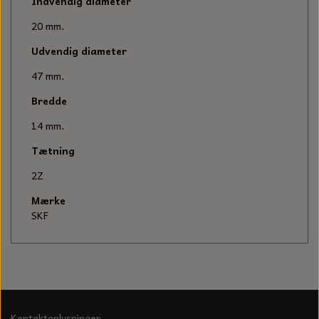
KÆDER TIL MOTORSAV
Indvendig diameter
20 mm.
Udvendig diameter
47 mm.
Bredde
14 mm.
Tætning
2Z
Mærke
SKF
Kontaktoplysninger