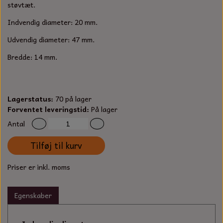
S-KROG
støvtæt.
SMERGELLÆRRED
BATTERILADEAPPARAT
TECUMSEH
Indvendig diameter: 20 mm.
SORTIMENT
Udvendig diameter: 47 mm.
KLINGSPOR
KNIVE OG TILBEHØR
OLIE TIL SMÅMOTORER & HAVEMASKINER
FORANKRING
Bredde: 14 mm.
GAVEKORT
ARBEJDSLYS
TÆNDRØR
DYBEL
STIKSAV KLINGER
MEJSLER
SPÆNDEBÅND
Lagerstatus:
70 på lager
Forventet leveringstid:
På lager
VÆRKTØJSSÆT
BENSINSLANGE OG FILTRE
Antal
Tilføj til kurv
FEDTPRESSER
STARTSNOR OG TILBEHØR
Priser er inkl. moms
UNIVERSAL KABLER OG TILBEHØR
Egenskaber
UNIVERSAL REMSKIVER OG STYRERULLER