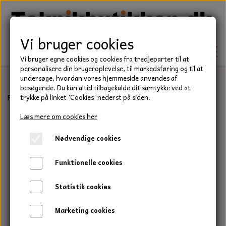
Vi bruger cookies
Vi bruger egne cookies og cookies fra tredjeparter til at
personalisere din brugeroplevelse, til markedsføring og til at
undersøge, hvordan vores hjemmeside anvendes af
besøgende. Du kan altid tilbagekalde dit samtykke ved at
TEKNIK
Forside
Teknik
Lejer
Sporkuglelejer
6200 Serie
SKF kuglel
trykke på linket 'Cookies' nederst på siden.
KILEREMME
Læs mere om cookies her
BEFÆSTELSE
Nødvendige cookies
LEJER
BOLTE
ELDELE
Funktionelle cookies
PAKDÅSER
GEVINDSTÆNGER
STARTERE
HAVE/PARK
Statistik cookies
LÅSERINGE
MØTRIKKER
STRIPS / KABELBINDER
UNIVERSALE REMME TIL PLÆNEKLIPPER OG
TRAKTOR/ENTREPRENØR
Marketing cookies
HAVETRAKTOR
KILEREMSKIVER
SKIVER