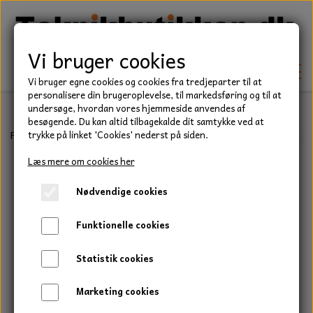
Vi bruger cookies
Vi bruger egne cookies og cookies fra tredjeparter til at
personalisere din brugeroplevelse, til markedsføring og til at
undersøge, hvordan vores hjemmeside anvendes af
besøgende. Du kan altid tilbagekalde dit samtykke ved at
TEKNIK
Forside
Teknik
Lejer
Sporkuglelejer
6200 Serie
SKF kuglel
trykke på linket 'Cookies' nederst på siden.
KILEREMME
Læs mere om cookies her
BEFÆSTELSE
Nødvendige cookies
LEJER
BOLTE
ELDELE
Funktionelle cookies
PAKDÅSER
GEVINDSTÆNGER
STARTERE
HAVE/PARK
Statistik cookies
LÅSERINGE
MØTRIKKER
STRIPS / KABELBINDER
UNIVERSALE REMME TIL PLÆNEKLIPPER OG
TRAKTOR/ENTREPRENØR
Marketing cookies
HAVETRAKTOR
KILEREMSKIVER
SKIVER