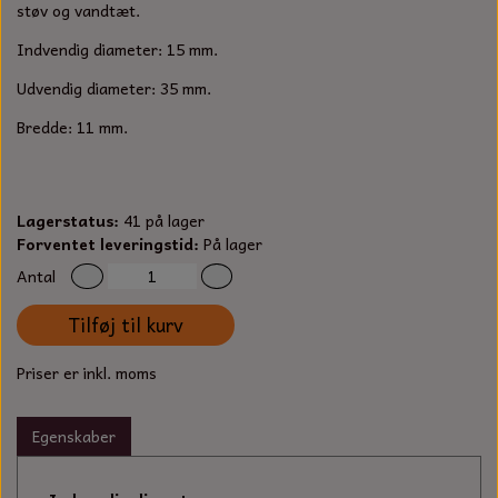
S-KROG
støv og vandtæt.
SMERGELLÆRRED
BATTERILADEAPPARAT
TECUMSEH
Indvendig diameter: 15 mm.
SORTIMENT
Udvendig diameter: 35 mm.
KLINGSPOR
KNIVE OG TILBEHØR
OLIE TIL SMÅMOTORER & HAVEMASKINER
FORANKRING
Bredde: 11 mm.
GAVEKORT
ARBEJDSLYS
TÆNDRØR
DYBEL
STIKSAV KLINGER
MEJSLER
SPÆNDEBÅND
Lagerstatus:
41 på lager
Forventet leveringstid:
På lager
VÆRKTØJSSÆT
BENSINSLANGE OG FILTRE
Antal
Tilføj til kurv
FEDTPRESSER
STARTSNOR OG TILBEHØR
Priser er inkl. moms
UNIVERSAL KABLER OG TILBEHØR
Egenskaber
UNIVERSAL REMSKIVER OG STYRERULLER