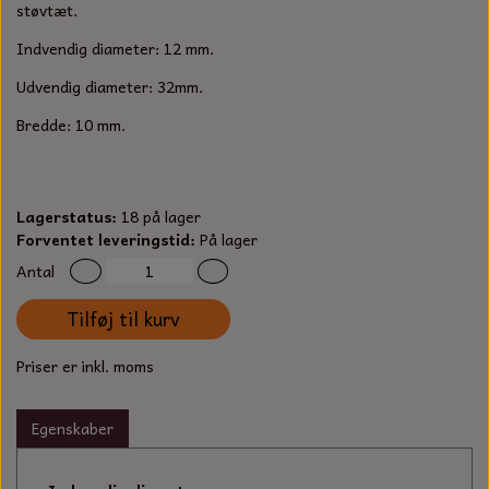
S-KROG
støvtæt.
SMERGELLÆRRED
BATTERILADEAPPARAT
TECUMSEH
Indvendig diameter: 12 mm.
SORTIMENT
Udvendig diameter: 32mm.
KLINGSPOR
KNIVE OG TILBEHØR
OLIE TIL SMÅMOTORER & HAVEMASKINER
FORANKRING
Bredde: 10 mm.
GAVEKORT
ARBEJDSLYS
TÆNDRØR
DYBEL
STIKSAV KLINGER
MEJSLER
SPÆNDEBÅND
Lagerstatus:
18 på lager
Forventet leveringstid:
På lager
VÆRKTØJSSÆT
BENSINSLANGE OG FILTRE
Antal
Tilføj til kurv
FEDTPRESSER
STARTSNOR OG TILBEHØR
Priser er inkl. moms
UNIVERSAL KABLER OG TILBEHØR
Egenskaber
UNIVERSAL REMSKIVER OG STYRERULLER