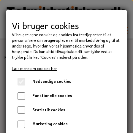
Vi bruger cookies
Vi bruger egne cookies og cookies fra tredjeparter til at
personalisere din brugeroplevelse, til markedsføring og til at
undersøge, hvordan vores hjemmeside anvendes af
besøgende. Du kan altid tilbagekalde dit samtykke ved at
TEKNIK
Forside
Teknik
Lejer
Sporkuglelejer
6200 Serie
SKF kuglel
trykke på linket 'Cookies' nederst på siden.
KILEREMME
Læs mere om cookies her
BEFÆSTELSE
Nødvendige cookies
LEJER
BOLTE
ELDELE
Funktionelle cookies
PAKDÅSER
GEVINDSTÆNGER
STARTERE
HAVE/PARK
Statistik cookies
LÅSERINGE
MØTRIKKER
STRIPS / KABELBINDER
UNIVERSALE REMME TIL PLÆNEKLIPPER OG
TRAKTOR/ENTREPRENØR
Marketing cookies
HAVETRAKTOR
KILEREMSKIVER
SKIVER