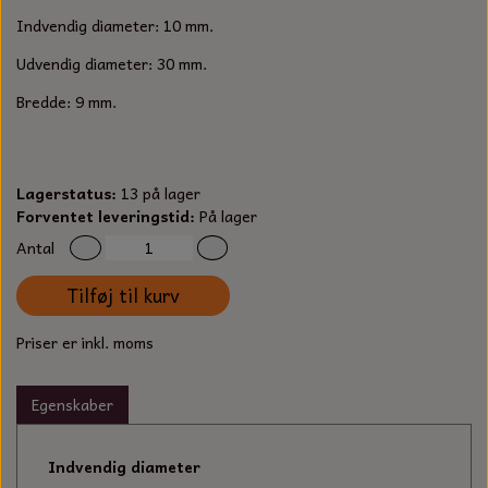
S-KROG
Indvendig diameter: 10 mm.
SMERGELLÆRRED
BATTERILADEAPPARAT
TECUMSEH
SORTIMENT
Udvendig diameter: 30 mm.
KLINGSPOR
KNIVE OG TILBEHØR
OLIE TIL SMÅMOTORER & HAVEMASKINER
Bredde: 9 mm.
FORANKRING
GAVEKORT
ARBEJDSLYS
TÆNDRØR
DYBEL
Lagerstatus:
13 på lager
STIKSAV KLINGER
MEJSLER
SPÆNDEBÅND
Forventet leveringstid:
På lager
Antal
VÆRKTØJSSÆT
BENSINSLANGE OG FILTRE
Tilføj til kurv
FEDTPRESSER
STARTSNOR OG TILBEHØR
Priser er inkl. moms
UNIVERSAL KABLER OG TILBEHØR
Egenskaber
UNIVERSAL REMSKIVER OG STYRERULLER
Indvendig diameter