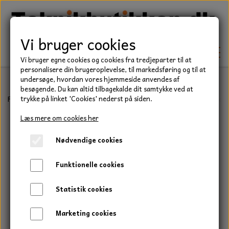
Vi bruger cookies
Vi bruger egne cookies og cookies fra tredjeparter til at
personalisere din brugeroplevelse, til markedsføring og til at
undersøge, hvordan vores hjemmeside anvendes af
besøgende. Du kan altid tilbagekalde dit samtykke ved at
TEKNIK
Forside
Teknik
Lejer
Sporkuglelejer
6200 Serie
SKF kuglel
trykke på linket 'Cookies' nederst på siden.
KILEREMME
Læs mere om cookies her
BEFÆSTELSE
Nødvendige cookies
LEJER
BOLTE
ELDELE
Funktionelle cookies
PAKDÅSER
GEVINDSTÆNGER
STARTERE
HAVE/PARK
Statistik cookies
LÅSERINGE
MØTRIKKER
STRIPS / KABELBINDER
UNIVERSALE REMME TIL PLÆNEKLIPPER OG
TRAKTOR/ENTREPRENØR
Marketing cookies
HAVETRAKTOR
KILEREMSKIVER
SKIVER