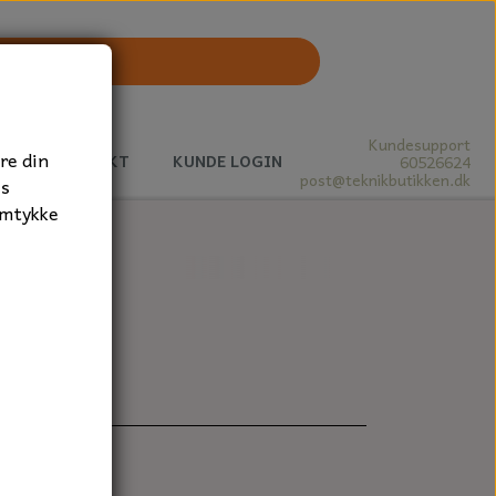
Kundesupport
re din
J
KONTAKT
KUNDE LOGIN
60526624
post@teknikbutikken.dk
es
amtykke
mm.