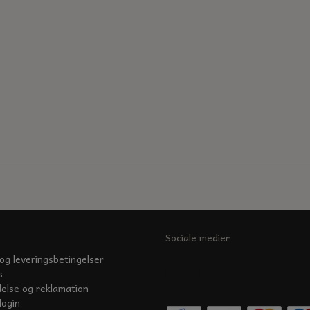
Sociale medier
og leveringsbetingelser
s
delse og reklamation
login