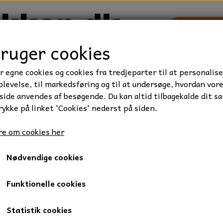
bruger cookies
r egne cookies og cookies fra tredjeparter til at personalise
TRAKTOR/ENTREPRENØR
FORBRUGSVARER
VÆRKTØ
levelse, til markedsføring og til at undersøge, hvordan vor
ide anvendes af besøgende. Du kan altid tilbagekalde dit s
rykke på linket 'Cookies' nederst på siden.
e
SKF kugleleje, 609, 9x24x7 mm.
e om cookies her
SKF kugleleje, 609, 9x24x7 
Nødvendige cookies
75,00 kr.
Varenummer: 01-609
Funktionelle cookies
1 radet sporkugleleje.
Statistik cookies
Åbent Kugleleje, skal smøres.