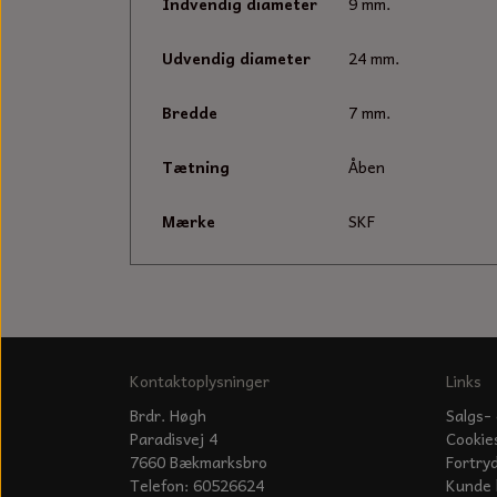
Indvendig diameter
9 mm.
Udvendig diameter
24 mm.
Bredde
7 mm.
Tætning
Åben
Mærke
SKF
Kontaktoplysninger
Links
Brdr. Høgh
Salgs- 
Paradisvej 4
Cookie
7660 Bækmarksbro
Fortry
Telefon: 60526624
Kunde 