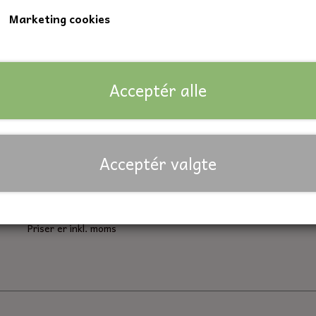
Marketing cookies
Indvendig diameter: 9 mm.
Udvendig diameter: 24 mm.
Bredde: 7 mm.
Acceptér alle
Lagerstatus:
18 på lager
Forventet leveringstid:
På lager
Acceptér valgte
Antal
Tilføj til kurv
Priser er inkl. moms