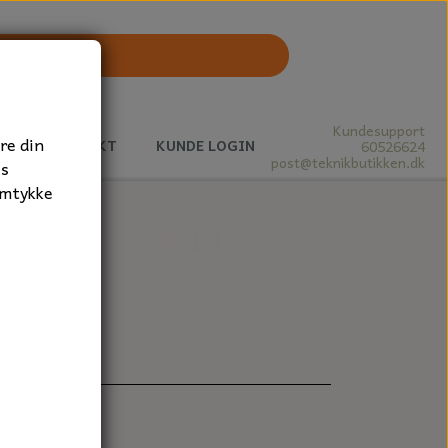
Kundesupport
re din
J
KONTAKT
KUNDE LOGIN
60526624
post@teknikbutikken.dk
es
amtykke
2x9 mm.