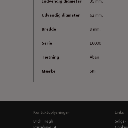
Indvendig diameter
35 mm.
Udvendig diameter
62 mm.
Bredde
9 mm.
Serie
16000
Tætning
Åben
Mærke
SKF
Kontaktoplysninger
Links
Brdr. Høgh
Salgs- 
Paradisvej 4
Cookie