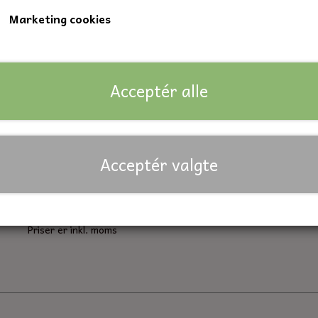
Marketing cookies
Indvendig diameter: 35 mm.
Udvendig diameter: 62 mm.
Bredde: 9 mm.
Acceptér alle
Lagerstatus:
17 på lager
Forventet leveringstid:
På lager
Acceptér valgte
Antal
Tilføj til kurv
Priser er inkl. moms