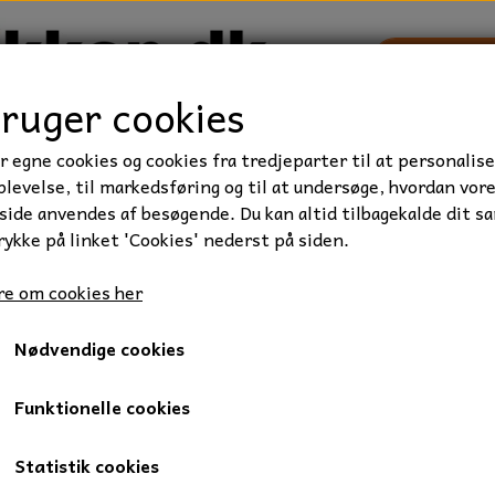
bruger cookies
r egne cookies og cookies fra tredjeparter til at personalise
TRAKTOR/ENTREPRENØR
FORBRUGSVARER
VÆRKTØ
levelse, til markedsføring og til at undersøge, hvordan vor
ide anvendes af besøgende. Du kan altid tilbagekalde dit s
rykke på linket 'Cookies' nederst på siden.
rie
SKF kugleleje, 16007, 35x62x9 mm.
e om cookies her
SKF kugleleje, 16007, 35x6
Nødvendige cookies
305,00 kr.
Varenummer: 01-16007
Funktionelle cookies
1 radet sporkugleleje.
Statistik cookies
Åbent Kugleleje, skal smøres.