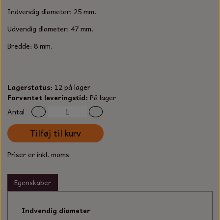
S-KROG
Indvendig diameter: 25 mm.
SMERGELLÆRRED
BATTERILADEAPPARAT
TECUMSEH
SORTIMENT
Udvendig diameter: 47 mm.
KLINGSPOR
KNIVE OG TILBEHØR
OLIE TIL SMÅMOTORER & HAVEMASKINER
Bredde: 8 mm.
FORANKRING
GAVEKORT
ARBEJDSLYS
TÆNDRØR
DYBEL
Lagerstatus:
12 på lager
STIKSAV KLINGER
MEJSLER
SPÆNDEBÅND
Forventet leveringstid:
På lager
Antal
VÆRKTØJSSÆT
BENSINSLANGE OG FILTRE
Tilføj til kurv
FEDTPRESSER
STARTSNOR OG TILBEHØR
Priser er inkl. moms
UNIVERSAL KABLER OG TILBEHØR
Egenskaber
UNIVERSAL REMSKIVER OG STYRERULLER
Indvendig diameter