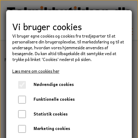
Vi bruger cookies
Vi bruger egne cookies og cookies fra tredjeparter til at
personalisere din brugeroplevelse, til markedsføring og til at
undersøge, hvordan vores hjemmeside anvendes af
besøgende. Du kan altid tilbagekalde dit samtykke ved at
TEKNIK
Forside
Teknik
Lejer
Sporkuglelejer
16000 serie
SKF kugle
trykke på linket 'Cookies' nederst på siden.
KILEREMME
Læs mere om cookies her
BEFÆSTELSE
Nødvendige cookies
LEJER
BOLTE
ELDELE
Funktionelle cookies
PAKDÅSER
GEVINDSTÆNGER
STARTERE
HAVE/PARK
Statistik cookies
LÅSERINGE
MØTRIKKER
STRIPS / KABELBINDER
UNIVERSALE REMME TIL PLÆNEKLIPPER OG
TRAKTOR/ENTREPRENØR
Marketing cookies
HAVETRAKTOR
KILEREMSKIVER
SKIVER